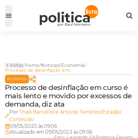
Voltar
/
Home
/
Noticias
/
Economia
/
Processo de desinflação em
curso é mais lento e movido
ECONOMIA
por excessos de demanda,
diz ata
Processo de desinflação em curso é
mais lento e movido por excessos de
demanda, diz ata
Por
Thaís Barcellos e Antonio Temóteo/Estadão
Conteúdo
09/05/2023 às 09:06
Atualizado em
09/05/2023 às 09:06
Foto:
Leonardo Sá/Agência Senado