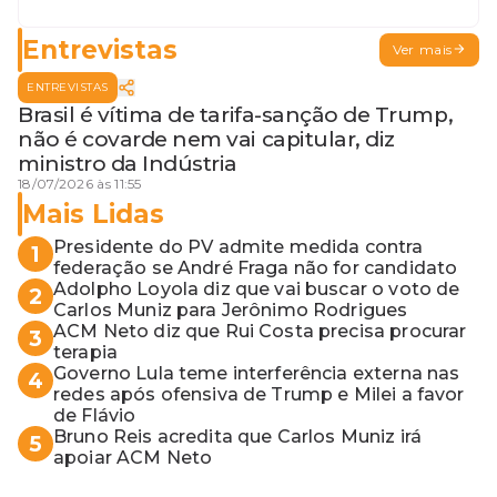
Entrevistas
Ver mais
ENTREVISTAS
Brasil é vítima de tarifa-sanção de Trump,
não é covarde nem vai capitular, diz
ministro da Indústria
18/07/2026 às 11:55
Mais Lidas
Presidente do PV admite medida contra
1
federação se André Fraga não for candidato
Adolpho Loyola diz que vai buscar o voto de
2
Carlos Muniz para Jerônimo Rodrigues
ACM Neto diz que Rui Costa precisa procurar
3
terapia
Governo Lula teme interferência externa nas
4
redes após ofensiva de Trump e Milei a favor
de Flávio
Bruno Reis acredita que Carlos Muniz irá
5
apoiar ACM Neto