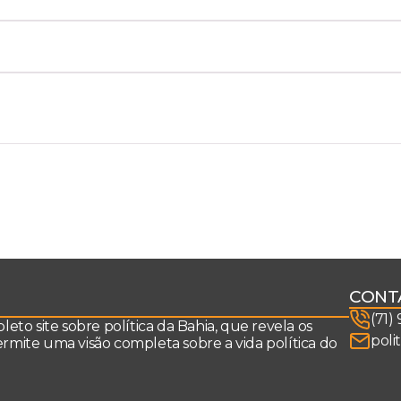
CONT
(71)
to site sobre política da Bahia, que revela os
poli
permite uma visão completa sobre a vida política do