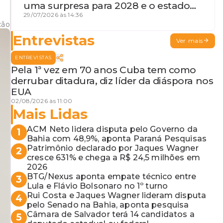
uma surpresa para 2028 e o estado
de terceira guerra mundial
29/07/2026 às 14:36
ção
Entrevistas
Ver mais
ENTREVISTAS
Pela 1ª vez em 70 anos Cuba tem como
derrubar ditadura, diz líder da diáspora nos
EUA
02/08/2026 às 11:00
Mais Lidas
ACM Neto lidera disputa pelo Governo da
1
Bahia com 48,9%, aponta Paraná Pesquisas
Patrimônio declarado por Jaques Wagner
2
cresce 631% e chega a R$ 24,5 milhões em
2026
BTG/Nexus aponta empate técnico entre
3
Lula e Flávio Bolsonaro no 1º turno
Rui Costa e Jaques Wagner lideram disputa
4
pelo Senado na Bahia, aponta pesquisa
Câmara de Salvador terá 14 candidatos a
5