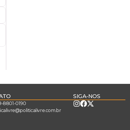
ATO
SIGA-NOS
 9-8801-0190
ticalivre@politicalivre.com.br