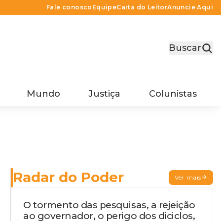
Fale conosco
Equipe
Carta do Leitor
Anuncie Aqui
Buscar
Mundo
Justiça
Colunistas
Radar do Poder
Ver mais
O tormento das pesquisas, a rejeição
ao governador, o perigo dos diciclos,