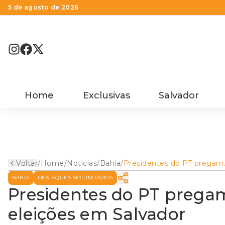
5 de agosto de 2026
Home
Exclusivas
Salvador
Voltar
/
Home
/
Noticias
/
Bahia
/
Presidentes do PT pregam
unidade para debater
BAHIA
DESTAQUES SECUNDÁRIOS
eleições em Salvador
Presidentes do PT prega
eleições em Salvador