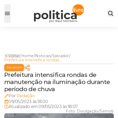
Voltar
/
Home
/
Noticias
/
Salvador
/
Prefeitura intensifica rondas
de manutenção na
SALVADOR
iluminação durante período
de chuva
Prefeitura intensifica rondas de
manutenção na iluminação durante
período de chuva
Por
Redação
09/05/2023 às 18:00
Atualizado em
09/05/2023 às 18:07
Foto:
Divulgação/Semob