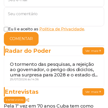
Eu li e aceito as
Política de Privacidade
.
COMENTAR
Radar do Poder
Ver mais
O tormento das pesquisas, a rejeição
ao governador, o perigo dos diciclos,
uma surpresa para 2028 e o estado de
terceira guerra mundial
29/07/2026 às 14:36
Entrevistas
Ver mais
ENTREVISTAS
Pela 1ª vez em 70 anos Cuba tem como