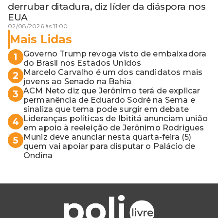
derrubar ditadura, diz líder da diáspora nos
EUA
02/08/2026 às 11:00
Mais Lidas
Governo Trump revoga visto de embaixadora
1
do Brasil nos Estados Unidos
Marcelo Carvalho é um dos candidatos mais
2
jovens ao Senado na Bahia
ACM Neto diz que Jerônimo terá de explicar
3
permanência de Eduardo Sodré na Sema e
sinaliza que tema pode surgir em debate
Lideranças políticas de Ibititá anunciam união
4
em apoio à reeleição de Jerônimo Rodrigues
Muniz deve anunciar nesta quarta-feira (5)
5
quem vai apoiar para disputar o Palácio de
Ondina