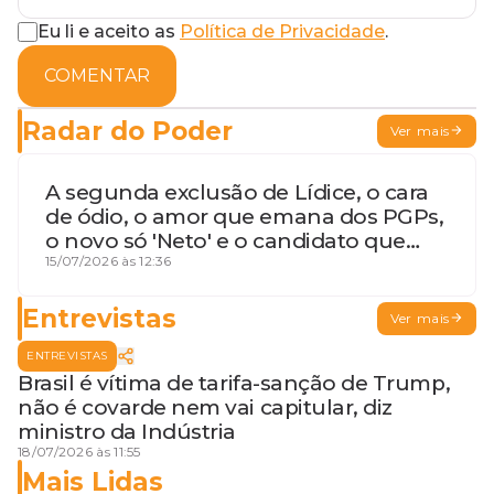
Eu li e aceito as
Política de Privacidade
.
COMENTAR
Radar do Poder
Ver mais
A segunda exclusão de Lídice, o cara
de ódio, o amor que emana dos PGPs,
o novo só 'Neto' e o candidato que
geme
15/07/2026 às 12:36
Entrevistas
Ver mais
ENTREVISTAS
Brasil é vítima de tarifa-sanção de Trump,
não é covarde nem vai capitular, diz
ministro da Indústria
18/07/2026 às 11:55
Mais Lidas