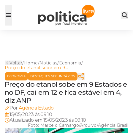
Voltar
/
Home
/
Noticias
/
Economia
/
Preço do etanol sobe em 9
Estados e no DF, cai em 12 e
ECONOMIA
DESTAQUES SECUNDÁRIOS
fica estável em 4, diz ANP
Preço do etanol sobe em 9 Estados e
no DF, cai em 12 e fica estável em 4,
diz ANP
Por
Agência Estado
15/05/2023 às 09:10
Atualizado em
15/05/2023 às 09:10
Foto:
Marcelo Camargo/Arquivo/Agência Brasil