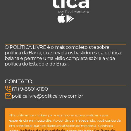
O POLÍTICA LIVRE é o mais completo site sobre
política da Bahia, que revela os bastidores da política
baiana e permite uma visão completa sobre a vida
política do Estado e do Brasil.
CONTATO
(71) 9-8801-0190
politicalivre@politicalivre.com.br
SIGA-NOS
Nós utilizamos cookies para aprimorar e personalizar a sua
experiência em nosso site. Ao continuar navegando, você concorda
em contribuir para os dados estatísticos de melhoria. Conheça
nossa
Política de Privacidade
e consulte nossa
Política de