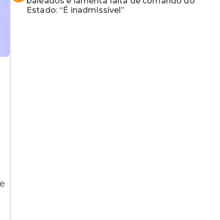
baleados e lamenta falta de comando do
Estado: “É inadmissível”
de