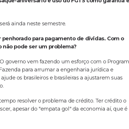
 saque-aniversário e uso do FGTS como garantia
será ainda neste semestre.
er penhorado para pagamento de dívidas. Com o
sso não pode ser um problema?
o? O governo vem fazendo um esforço com o Progra
 Fazenda para arrumar a engenharia jurídica e
ude os brasileiros e brasileiras a ajustarem suas
o.
mpo resolver o problema de crédito. Ter crédito o
scer, apesar do "empata gol" da economia aí, que é