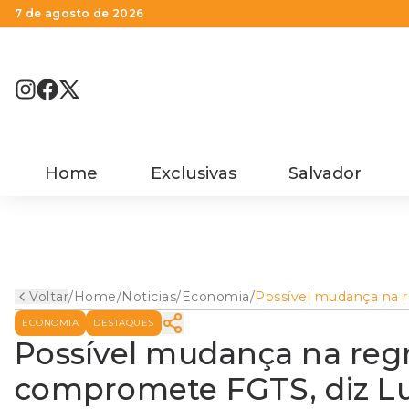
7 de agosto de 2026
Home
Exclusivas
Salvador
Voltar
/
Home
/
Noticias
/
Economia
/
Possível mudança na r
de remuneração não
ECONOMIA
DESTAQUES
compromete FGTS, diz
Marinho
Possível mudança na reg
compromete FGTS, diz Lu