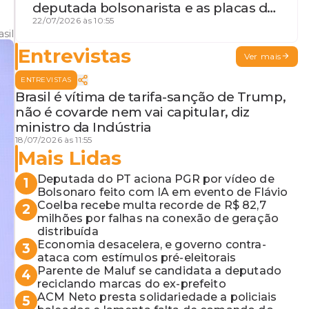
deputada bolsonarista e as placas da
discórdia
22/07/2026 às 10:55
sil
Entrevistas
Ver mais
ENTREVISTAS
Brasil é vítima de tarifa-sanção de Trump,
não é covarde nem vai capitular, diz
ministro da Indústria
18/07/2026 às 11:55
Mais Lidas
Deputada do PT aciona PGR por vídeo de
1
Bolsonaro feito com IA em evento de Flávio
Coelba recebe multa recorde de R$ 82,7
2
milhões por falhas na conexão de geração
distribuída
Economia desacelera, e governo contra-
3
ataca com estímulos pré-eleitorais
Parente de Maluf se candidata a deputado
4
reciclando marcas do ex-prefeito
ACM Neto presta solidariedade a policiais
5