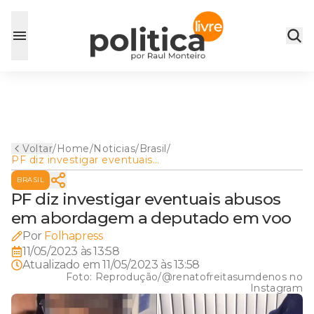
Voltar
/
Home
/
Noticias
/
Brasil
/
PF diz investigar eventuais
abusos em abordagem a
BRASIL
deputado em voo
PF diz investigar eventuais abusos
em abordagem a deputado em voo
Por
Folhapress
11/05/2023 às 13:58
Atualizado em
11/05/2023 às 13:58
Foto:
Reprodução/@renatofreitasumdenos no
Instagram