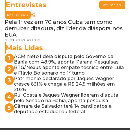
Entrevistas
Ver mais
ENTREVISTAS
Pela 1ª vez em 70 anos Cuba tem como
derrubar ditadura, diz líder da diáspora nos
EUA
02/08/2026 às 11:00
Mais Lidas
ACM Neto lidera disputa pelo Governo da
1
Bahia com 48,9%, aponta Paraná Pesquisas
BTG/Nexus aponta empate técnico entre Lula
2
e Flávio Bolsonaro no 1º turno
Patrimônio declarado por Jaques Wagner
3
cresce 631% e chega a R$ 24,5 milhões em
2026
Rui Costa e Jaques Wagner lideram disputa
4
pelo Senado na Bahia, aponta pesquisa
Câmara de Salvador terá 14 candidatos a
5
deputado estadual ou federal