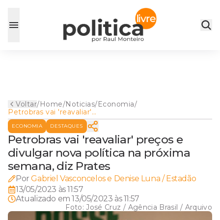
Voltar
/
Home
/
Noticias
/
Economia
/
Petrobras vai 'reavaliar'
preços e divulgar nova
ECONOMIA
DESTAQUES
política na próxima semana,
diz Prates
Petrobras vai 'reavaliar' preços e
divulgar nova política na próxima
semana, diz Prates
Por
Gabriel Vasconcelos e Denise Luna / Estadão
13/05/2023 às 11:57
Atualizado em
13/05/2023 às 11:57
Foto:
José Cruz / Agência Brasil / Arquivo