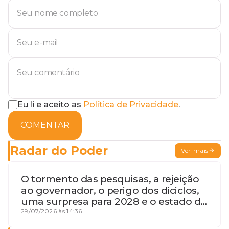
Eu li e aceito as
Política de Privacidade
.
COMENTAR
Radar do Poder
Ver mais
O tormento das pesquisas, a rejeição
ao governador, o perigo dos diciclos,
uma surpresa para 2028 e o estado de
terceira guerra mundial
29/07/2026 às 14:36