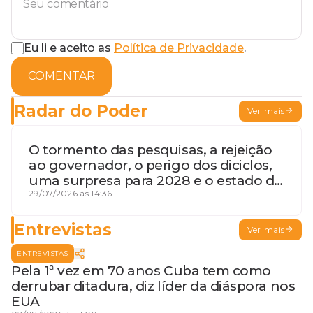
Eu li e aceito as
Política de Privacidade
.
COMENTAR
Radar do Poder
Ver mais
O tormento das pesquisas, a rejeição
ao governador, o perigo dos diciclos,
uma surpresa para 2028 e o estado de
terceira guerra mundial
29/07/2026 às 14:36
Entrevistas
Ver mais
ENTREVISTAS
Pela 1ª vez em 70 anos Cuba tem como
derrubar ditadura, diz líder da diáspora nos
EUA