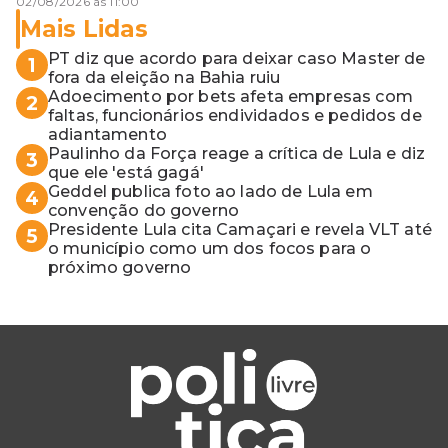
02/08/2026 às 11:00
Mais Lidas
PT diz que acordo para deixar caso Master de
1
fora da eleição na Bahia ruiu
Adoecimento por bets afeta empresas com
2
faltas, funcionários endividados e pedidos de
adiantamento
Paulinho da Força reage a crítica de Lula e diz
3
que ele 'está gagá'
Geddel publica foto ao lado de Lula em
4
convenção do governo
Presidente Lula cita Camaçari e revela VLT até
5
o município como um dos focos para o
próximo governo