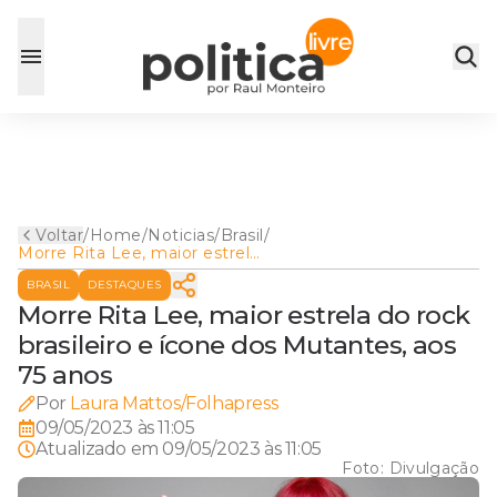
Voltar
/
Home
/
Noticias
/
Brasil
/
Morre Rita Lee, maior estrela
do rock brasileiro e ícone dos
BRASIL
DESTAQUES
Mutantes, aos 75 anos
Morre Rita Lee, maior estrela do rock
brasileiro e ícone dos Mutantes, aos
75 anos
Por
Laura Mattos/Folhapress
09/05/2023 às 11:05
Atualizado em
09/05/2023 às 11:05
Foto:
Divulgação