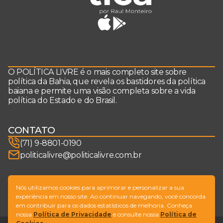
O POLÍTICA LIVRE é o mais completo site sobre
política da Bahia, que revela os bastidores da política
baiana e permite uma visão completa sobre a vida
política do Estado e do Brasil.
CONTATO
(71) 9-8801-0190
politicalivre@politicalivre.com.br
SIGA-NOS
Nós utilizamos cookies para aprimorar e personalizar a sua
experiência em nosso site. Ao continuar navegando, você concorda
em contribuir para os dados estatísticos de melhoria. Conheça
nossa
Política de Privacidade
e consulte nossa
Política de