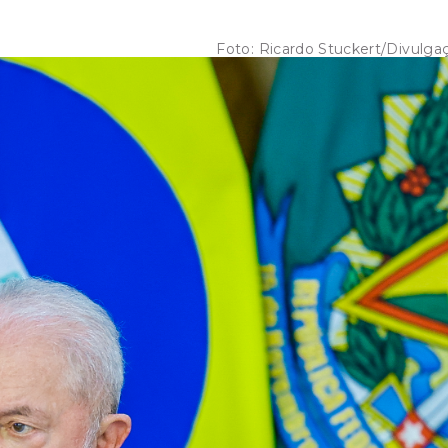
7
Foto:
Ricardo Stuckert/Divulga