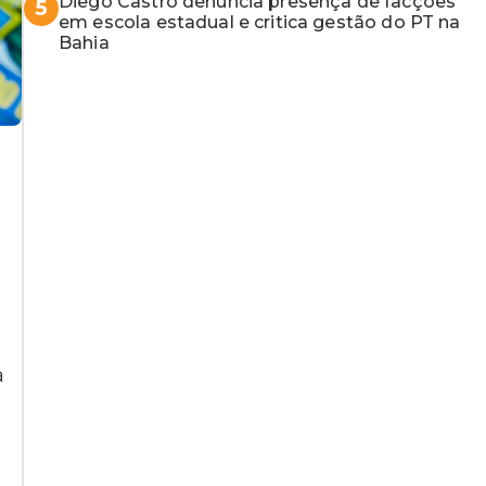
Diego Castro denuncia presença de facções
5
em escola estadual e critica gestão do PT na
Bahia
e
a