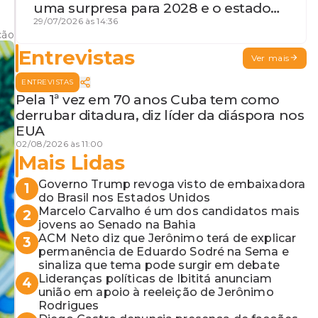
uma surpresa para 2028 e o estado
de terceira guerra mundial
29/07/2026 às 14:36
ção
Entrevistas
Ver mais
ENTREVISTAS
Pela 1ª vez em 70 anos Cuba tem como
derrubar ditadura, diz líder da diáspora nos
EUA
02/08/2026 às 11:00
Mais Lidas
Governo Trump revoga visto de embaixadora
1
do Brasil nos Estados Unidos
Marcelo Carvalho é um dos candidatos mais
2
jovens ao Senado na Bahia
ACM Neto diz que Jerônimo terá de explicar
3
permanência de Eduardo Sodré na Sema e
sinaliza que tema pode surgir em debate
Lideranças políticas de Ibititá anunciam
4
união em apoio à reeleição de Jerônimo
Rodrigues