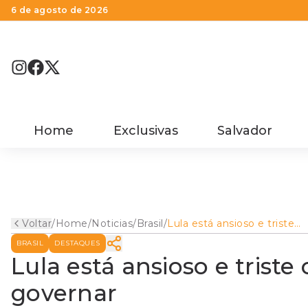
6 de agosto de 2026
Home
Exclusivas
Salvador
Voltar
/
Home
/
Noticias
/
Brasil
/
Lula está ansioso e triste
com dificuldades para
BRASIL
DESTAQUES
governar
Lula está ansioso e triste
governar