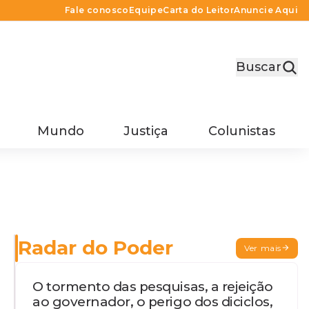
Fale conosco
Equipe
Carta do Leitor
Anuncie Aqui
Buscar
Mundo
Justiça
Colunistas
Radar do Poder
Ver mais
O tormento das pesquisas, a rejeição
ao governador, o perigo dos diciclos,