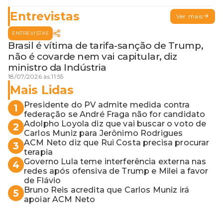
Entrevistas
Ver mais
ENTREVISTAS
Brasil é vítima de tarifa-sanção de Trump,
não é covarde nem vai capitular, diz
ministro da Indústria
18/07/2026 às 11:55
Mais Lidas
Presidente do PV admite medida contra
1
federação se André Fraga não for candidato
Adolpho Loyola diz que vai buscar o voto de
2
Carlos Muniz para Jerônimo Rodrigues
ACM Neto diz que Rui Costa precisa procurar
3
terapia
Governo Lula teme interferência externa nas
4
redes após ofensiva de Trump e Milei a favor
de Flávio
Bruno Reis acredita que Carlos Muniz irá
5
apoiar ACM Neto