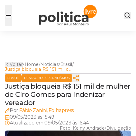
Voltar
/
Home
/
Noticias
/
Brasil
/
Justiça bloqueia R$ 151 mil de
mulher de Ciro Gomes para
BRASIL
DESTAQUES SECUNDÁRIOS
indenizar vereador
Justiça bloqueia R$ 151 mil de mulher
de Ciro Gomes para indenizar
vereador
Por
Fábio Zanini, Folhapress
09/05/2023 às 15:49
Atualizado em
09/05/2023 às 16:44
Foto:
Keiny Andrade/Divulgação