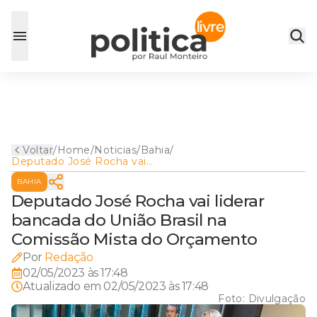
Voltar
/
Home
/
Noticias
/
Bahia
/
Deputado José Rocha vai
liderar bancada do União
BAHIA
Brasil na Comissão Mista do
Orçamento
Deputado José Rocha vai liderar
bancada do União Brasil na
Comissão Mista do Orçamento
Por
Redação
02/05/2023 às 17:48
Atualizado em
02/05/2023 às 17:48
Foto:
Divulgação