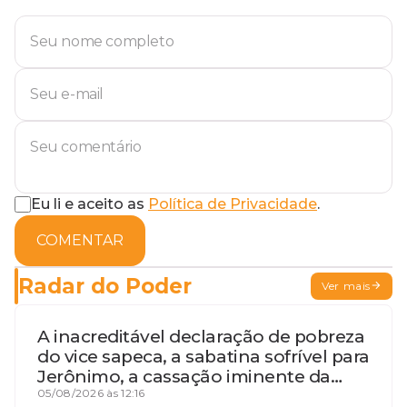
Eu li e aceito as
Política de Privacidade
.
COMENTAR
Radar do Poder
Ver mais
A inacreditável declaração de pobreza
do vice sapeca, a sabatina sofrível para
Jerônimo, a cassação iminente da
desembargadora e a vaga do Quinto
05/08/2026 às 12:16