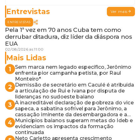
para o MP baiano
Entrevistas
Ver mais
ENTREVISTAS
Pela 1ª vez em 70 anos Cuba tem como
derrubar ditadura, diz líder da diáspora nos
EUA
02/08/2026 às 11:00
Mais Lidas
Sem marca nem legado específico, Jerônimo
1
enfrenta pior campanha petista, por Raul
Monteiro*
Demissão de secretário em Caculé é atribuída
2
a articulação de Rui e Ivana por disputa de
lideranças no sudoeste baiano
A inacreditável declaração de pobreza do vice
3
sapeca, a sabatina sofrível para Jerônimo, a
cassação iminente da desembargadora e a
vaga do Quinto para o MP baiano
Municípios baianos superam metas do Ideb e
4
evidenciam os impactos da formação
continuada
Neto Carletto apresenta crescimento