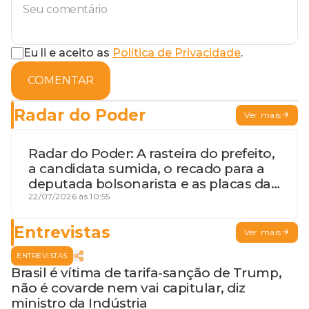
Eu li e aceito as
Política de Privacidade
.
COMENTAR
Radar do Poder
Ver mais
Radar do Poder: A rasteira do prefeito,
a candidata sumida, o recado para a
deputada bolsonarista e as placas da
discórdia
22/07/2026 às 10:55
Entrevistas
Ver mais
ENTREVISTAS
Brasil é vítima de tarifa-sanção de Trump,
não é covarde nem vai capitular, diz
ministro da Indústria