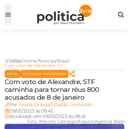
Voltar
/
Home
/
Noticias
/
Brasil
/
Com voto de Alexandre, STF
caminha para tornar réus
BRASIL
DESTAQUES SECUNDÁRIOS
800 acusados de 8 de
janeiro
Com voto de Alexandre, STF
caminha para tornar réus 800
acusados de 8 de janeiro
Por
Pepita Ortega/Estadão Conteúdo
09/05/2023 às 08:45
Atualizado em
09/05/2023 às 08:45
Foto:
Marcelo Camargo/Arquivo/Agência Brasil