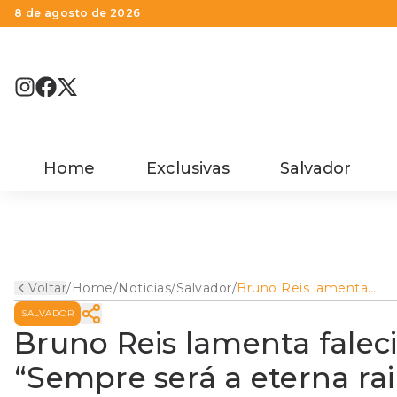
8 de agosto de 2026
Home
Exclusivas
Salvador
Voltar
/
Home
/
Noticias
/
Salvador
/
Bruno Reis lamenta
falecimento de Rita Lee
SALVADOR
“Sempre será a eterna r
do rock brasileiro”
Bruno Reis lamenta falec
“Sempre será a eterna rai