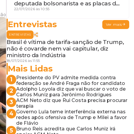
deputada bolsonarista e as placas da
discórdia
22/07/2026 às 10:55
ção
Entrevistas
Ver mais
ENTREVISTAS
Brasil é vítima de tarifa-sanção de Trump,
não é covarde nem vai capitular, diz
ministro da Indústria
18/07/2026 às 11:55
Mais Lidas
Presidente do PV admite medida contra
1
federação se André Fraga não for candidato
Adolpho Loyola diz que vai buscar o voto de
2
Carlos Muniz para Jerônimo Rodrigues
ACM Neto diz que Rui Costa precisa procurar
3
terapia
Governo Lula teme interferência externa nas
4
redes após ofensiva de Trump e Milei a favor
de Flávio
Bruno Reis acredita que Carlos Muniz irá
5