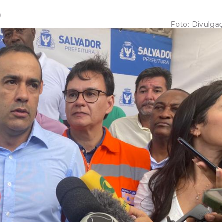
9
Foto:
Divulga