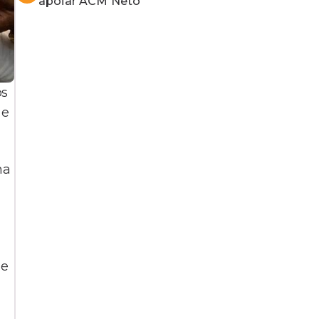
apoiar ACM Neto
os
 e
na
de