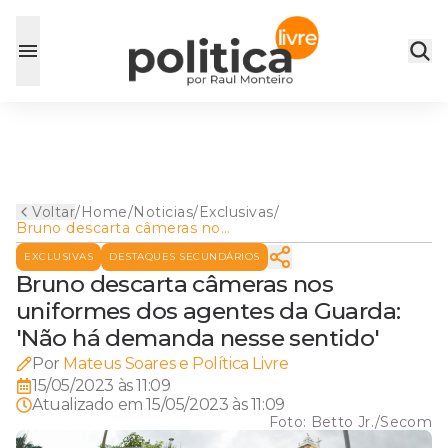
Voltar
/
Home
/
Noticias
/
Exclusivas
/
Bruno descarta câmeras nos
uniformes dos agentes da
EXCLUSIVAS
DESTAQUES SECUNDÁRIOS
Guarda: 'Não há demanda
nesse sentido'
Bruno descarta câmeras nos
uniformes dos agentes da Guarda:
'Não há demanda nesse sentido'
Por
Mateus Soares e Política Livre
15/05/2023 às 11:09
Atualizado em
15/05/2023 às 11:09
Foto:
Betto Jr./Secom