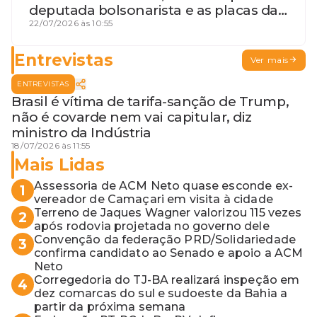
deputada bolsonarista e as placas da
discórdia
22/07/2026 às 10:55
Entrevistas
Ver mais
ENTREVISTAS
Brasil é vítima de tarifa-sanção de Trump,
não é covarde nem vai capitular, diz
ministro da Indústria
18/07/2026 às 11:55
Mais Lidas
Assessoria de ACM Neto quase esconde ex-
1
vereador de Camaçari em visita à cidade
Terreno de Jaques Wagner valorizou 115 vezes
2
após rodovia projetada no governo dele
Convenção da federação PRD/Solidariedade
3
confirma candidato ao Senado e apoio a ACM
Neto
Corregedoria do TJ-BA realizará inspeção em
4
dez comarcas do sul e sudoeste da Bahia a
partir da próxima semana