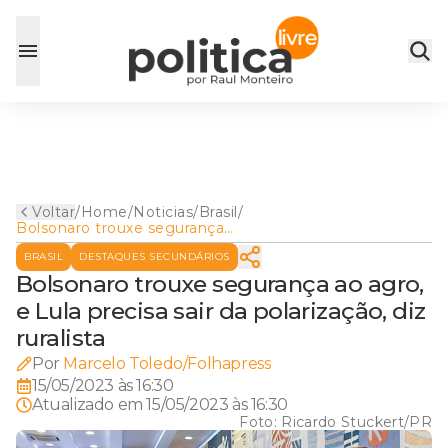
Voltar
/
Home
/
Noticias
/
Brasil
/
Bolsonaro trouxe segurança
ao agro, e Lula precisa sair da
BRASIL
DESTAQUES SECUNDÁRIOS
polarização, diz ruralista
Bolsonaro trouxe segurança ao agro,
e Lula precisa sair da polarização, diz
ruralista
Por
Marcelo Toledo/Folhapress
15/05/2023 às 16:30
Atualizado em
15/05/2023 às 16:30
Foto:
Ricardo Stuckert/PR