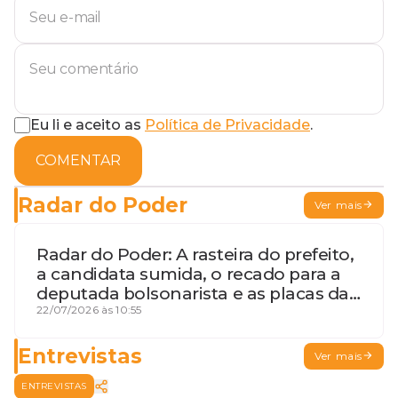
Eu li e aceito as
Política de Privacidade
.
COMENTAR
Radar do Poder
Ver mais
Radar do Poder: A rasteira do prefeito,
a candidata sumida, o recado para a
deputada bolsonarista e as placas da
discórdia
22/07/2026 às 10:55
Entrevistas
Ver mais
ENTREVISTAS