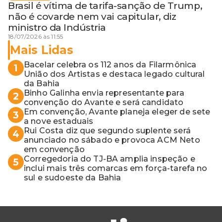
Brasil é vítima de tarifa-sanção de Trump,
não é covarde nem vai capitular, diz
ministro da Indústria
18/07/2026 às 11:55
Mais Lidas
Bacelar celebra os 112 anos da Filarmônica
1
União dos Artistas e destaca legado cultural
da Bahia
Binho Galinha envia representante para
2
convenção do Avante e será candidato
Em convenção, Avante planeja eleger de sete
3
a nove estaduais
Rui Costa diz que segundo suplente será
4
anunciado no sábado e provoca ACM Neto
em convenção
Corregedoria do TJ-BA amplia inspeção e
5
inclui mais três comarcas em força-tarefa no
sul e sudoeste da Bahia