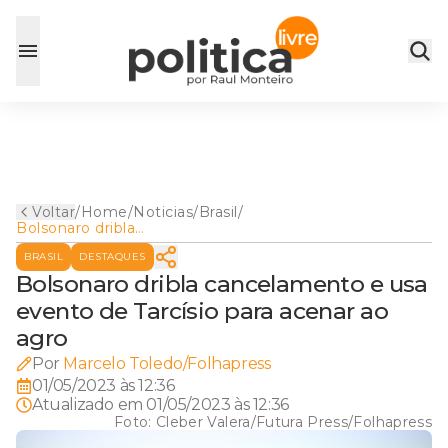
Voltar
/
Home
/
Noticias
/
Brasil
/
Bolsonaro dribla
cancelamento e usa evento
BRASIL
DESTAQUES
de Tarcísio para acenar ao
agro
Bolsonaro dribla cancelamento e usa
evento de Tarcísio para acenar ao
agro
Por
Marcelo Toledo/Folhapress
01/05/2023 às 12:36
Atualizado em
01/05/2023 às 12:36
Foto:
Cleber Valera/Futura Press/Folhapress