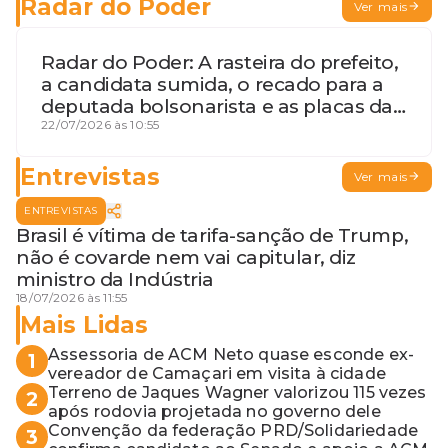
Radar do Poder
Ver mais
Radar do Poder: A rasteira do prefeito,
a candidata sumida, o recado para a
deputada bolsonarista e as placas da
discórdia
22/07/2026 às 10:55
Entrevistas
Ver mais
ENTREVISTAS
Brasil é vítima de tarifa-sanção de Trump,
não é covarde nem vai capitular, diz
ministro da Indústria
18/07/2026 às 11:55
Mais Lidas
Assessoria de ACM Neto quase esconde ex-
1
vereador de Camaçari em visita à cidade
Terreno de Jaques Wagner valorizou 115 vezes
2
após rodovia projetada no governo dele
Convenção da federação PRD/Solidariedade
3