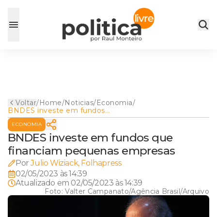
Voltar
/
Home
/
Noticias
/
Economia
/
BNDES investe em fundos
que financiam pequenas
ECONOMIA
empresas
BNDES investe em fundos que
financiam pequenas empresas
Por
Julio Wiziack, Folhapress
02/05/2023 às 14:39
Atualizado em
02/05/2023 às 14:39
Foto:
Valter Campanato/Agência Brasil/Arquivo