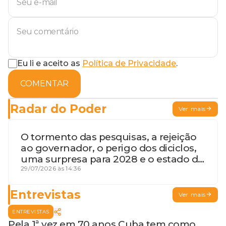
Eu li e aceito as
Política de Privacidade
.
COMENTAR
Radar do Poder
Ver mais
O tormento das pesquisas, a rejeição
ao governador, o perigo dos diciclos,
uma surpresa para 2028 e o estado de
terceira guerra mundial
29/07/2026 às 14:36
Entrevistas
Ver mais
ENTREVISTAS
Pela 1ª vez em 70 anos Cuba tem como