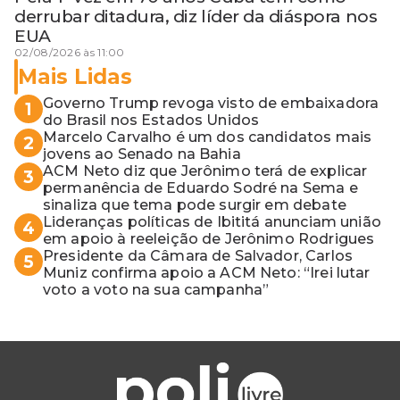
derrubar ditadura, diz líder da diáspora nos
EUA
02/08/2026 às 11:00
Mais Lidas
Governo Trump revoga visto de embaixadora
1
do Brasil nos Estados Unidos
Marcelo Carvalho é um dos candidatos mais
2
jovens ao Senado na Bahia
ACM Neto diz que Jerônimo terá de explicar
3
permanência de Eduardo Sodré na Sema e
sinaliza que tema pode surgir em debate
Lideranças políticas de Ibititá anunciam união
4
em apoio à reeleição de Jerônimo Rodrigues
Presidente da Câmara de Salvador, Carlos
5
Muniz confirma apoio a ACM Neto: “Irei lutar
voto a voto na sua campanha”