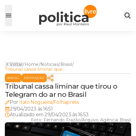
Voltar
/
Home
/
Noticias
/
Brasil
/
Tribunal cassa liminar que
tirou o Telegram do ar no
BRASIL
DESTAQUES
Brasil
Tribunal cassa liminar que tirou o
Telegram do ar no Brasil
Por
Italo Nogueira/Folhapress
29/04/2023 às 16:51
Atualizado em
29/04/2023 às 16:53
Foto:
Fernando Frazão/Arquivo Agência Brasil