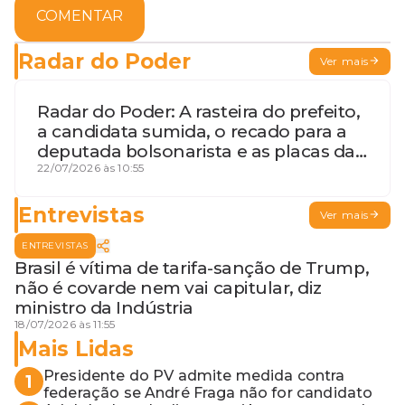
COMENTAR
Radar do Poder
Ver mais
Radar do Poder: A rasteira do prefeito,
a candidata sumida, o recado para a
deputada bolsonarista e as placas da
discórdia
22/07/2026 às 10:55
Entrevistas
Ver mais
ENTREVISTAS
Brasil é vítima de tarifa-sanção de Trump,
não é covarde nem vai capitular, diz
ministro da Indústria
18/07/2026 às 11:55
Mais Lidas
Presidente do PV admite medida contra
1
federação se André Fraga não for candidato