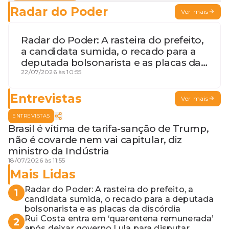
Radar do Poder
Ver mais
Radar do Poder: A rasteira do prefeito,
a candidata sumida, o recado para a
deputada bolsonarista e as placas da
discórdia
22/07/2026 às 10:55
Entrevistas
Ver mais
ENTREVISTAS
Brasil é vítima de tarifa-sanção de Trump,
não é covarde nem vai capitular, diz
ministro da Indústria
18/07/2026 às 11:55
Mais Lidas
Radar do Poder: A rasteira do prefeito, a
1
candidata sumida, o recado para a deputada
bolsonarista e as placas da discórdia
Rui Costa entra em ‘quarentena remunerada’
2
após deixar governo Lula para disputar