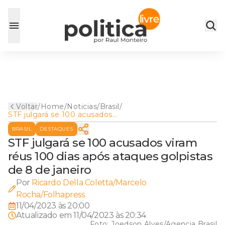
Voltar
/
Home
/
Noticias
/
Brasil
/
STF julgará se 100 acusados
viram réus 100 dias após
BRASIL
DESTAQUES
ataques golpistas de 8 de
janeiro
STF julgará se 100 acusados viram
réus 100 dias após ataques golpistas
de 8 de janeiro
Por
Ricardo Della Coletta/Marcelo
Rocha/Folhapress
11/04/2023 às 20:00
Atualizado em
11/04/2023 às 20:34
Foto:
Joedson Alves/Agencia Brasil