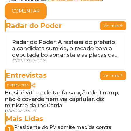
COMENTAR
Radar do Poder
Ver mais
Radar do Poder: A rasteira do prefeito,
a candidata sumida, o recado para a
deputada bolsonarista e as placas da
discórdia
22/07/2026 às 10:55
Entrevistas
Ver mais
ENTREVISTAS
Brasil é vítima de tarifa-sanção de Trump,
não é covarde nem vai capitular, diz
ministro da Indústria
18/07/2026 às 11:55
Mais Lidas
Presidente do PV admite medida contra
1