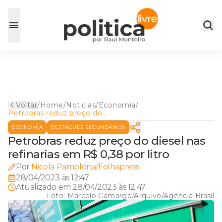
Voltar
/
Home
/
Noticias
/
Economia
/
Petrobras reduz preço do
diesel nas refinarias em R$
ECONOMIA
DESTAQUES SECUNDÁRIOS
0,38 por litro
Petrobras reduz preço do diesel nas
refinarias em R$ 0,38 por litro
Por
Nicola Pamplona/Folhapress
28/04/2023 às 12:47
Atualizado em
28/04/2023 às 12:47
Foto:
Marcelo Camargo/Arquivo/Agência Brasil