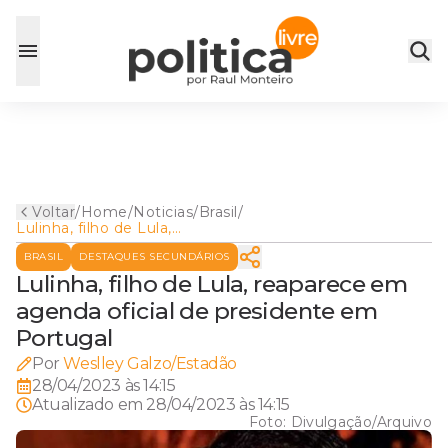
Voltar
/
Home
/
Noticias
/
Brasil
/
Lulinha, filho de Lula,
reaparece em agenda oficial
BRASIL
DESTAQUES SECUNDÁRIOS
de presidente em Portugal
Lulinha, filho de Lula, reaparece em
agenda oficial de presidente em
Portugal
Por
Weslley Galzo/Estadão
28/04/2023 às 14:15
Atualizado em
28/04/2023 às 14:15
Foto:
Divulgação/Arquivo