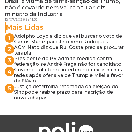
Brasil é vítima de tarifa-sanção de Trump,
não é covarde nem vai capitular, diz
ministro da Indústria
18/07/2026 às 11:55
Mais Lidas
Adolpho Loyola diz que vai buscar o voto de
1
Carlos Muniz para Jerônimo Rodrigues
ACM Neto diz que Rui Costa precisa procurar
2
terapia
Presidente do PV admite medida contra
3
federação se André Fraga não for candidato
Governo Lula teme interferência externa nas
4
redes após ofensiva de Trump e Milei a favor
de Flávio
Justiça determina retomada da eleição do
5
Sindpoc e reabre prazo para inscrição de
novas chapas