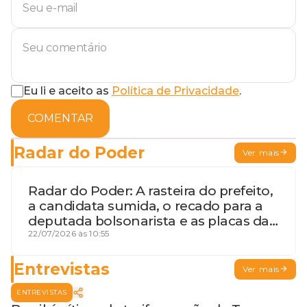
Eu li e aceito as
Política de Privacidade
.
COMENTAR
Radar do Poder
Ver mais
Radar do Poder: A rasteira do prefeito,
a candidata sumida, o recado para a
deputada bolsonarista e as placas da
discórdia
22/07/2026 às 10:55
Entrevistas
Ver mais
ENTREVISTAS