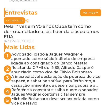
desembargadora e a vaga do Quinto
05/08/2026 às 12:16
para o MP baiano
Entrevistas
Ver mais
ENTREVISTAS
Pela 1ª vez em 70 anos Cuba tem como
derrubar ditadura, diz líder da diáspora nos
EUA
02/08/2026 às 11:00
Mais Lidas
Advogado ligado a Jaques Wagner é
1
apontado como sócio indireto de empresa
ligada ao consignado do Banco Master
Relator da CPMI do INSS, Alfredo Gaspar é
2
anunciado como vice de Flávio Bolsonaro
A inacreditável declaração de pobreza do vice
3
sapeca, a sabatina sofrível para Jerônimo, a
cassação iminente da desembargadora e a
vaga do Quinto para o MP baiano
Referência constante: saiba quem o senador
4
Jaques Wagner costuma citar sempre
Michelle Bolsonaro deve ser anunciada como
5
vice de Flávio