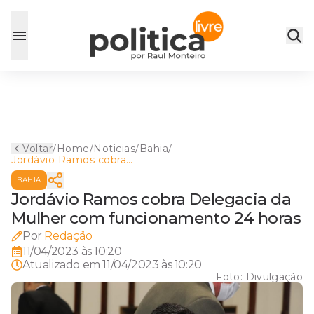
Voltar
/
Home
/
Noticias
/
Bahia
/
Jordávio Ramos cobra
Delegacia da Mulher com
BAHIA
funcionamento 24 horas
Jordávio Ramos cobra Delegacia da
Mulher com funcionamento 24 horas
Por
Redação
11/04/2023 às 10:20
Atualizado em
11/04/2023 às 10:20
Foto:
Divulgação