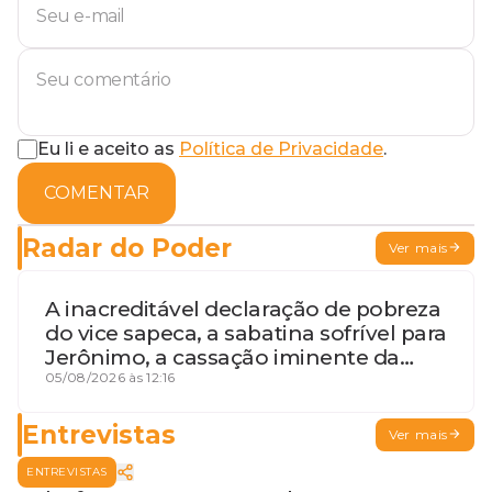
Eu li e aceito as
Política de Privacidade
.
COMENTAR
Radar do Poder
Ver mais
A inacreditável declaração de pobreza
do vice sapeca, a sabatina sofrível para
Jerônimo, a cassação iminente da
desembargadora e a vaga do Quinto
05/08/2026 às 12:16
para o MP baiano
Entrevistas
Ver mais
ENTREVISTAS