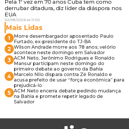
Pela 1ª vez em 70 anos Cuba tem como
derrubar ditadura, diz líder da diáspora nos
EUA
02/08/2026 às 11:00
Mais Lidas
Morre desembargador aposentado Paulo
1
Furtado, ex-presidente do TJ-BA
Wilson Andrade morre aos 78 anos; velório
2
acontece neste domingo em Salvador
ACM Neto, Jerônimo Rodrigues e Ronaldo
3
Mansur participam neste domingo do
primeiro debate ao governo da Bahia
Marcelo Nilo dispara contra Zé Ronaldo e
4
acusa prefeito de usar “força econômica” para
prejudicá-lo
ACM Neto encerra debate pedindo mudança
5
na Bahia e promete repetir legado de
Salvador