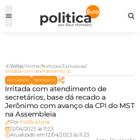
Voltar
/
Home
/
Noticias
/
Exclusivas
/
Irritada com atendimento de
secretários, base dá recado a
EXCLUSIVAS
DESTAQUES
Jerônimo com avanço da CPI
do MST na Assembleia
Irritada com atendimento de
secretários, base dá recado a
Jerônimo com avanço da CPI do MST
na Assembleia
Por
Política Livre
12/04/2023 às 11:23
Atualizado em
12/04/2023 às 11:23