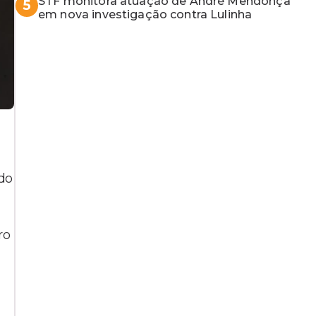
STF monitora atuação de André Mendonça
5
em nova investigação contra Lulinha
ndo
ro