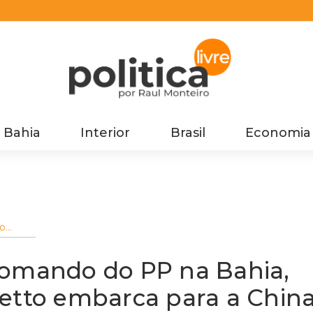
Bahia
Interior
Brasil
Economia
o
ia,
arletto
 com
comando do PP na Bahia,
letto embarca para a Chin