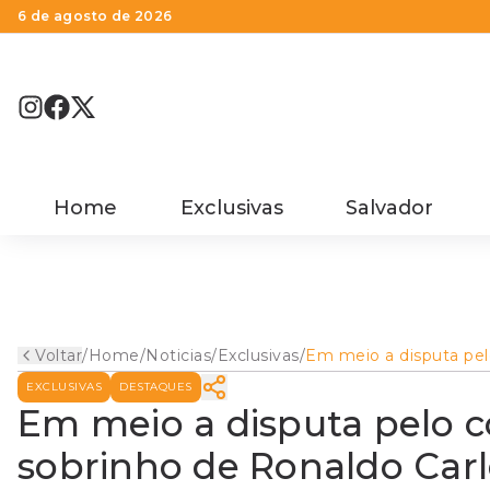
6 de agosto de 2026
Home
Exclusivas
Salvador
Voltar
/
Home
/
Noticias
/
Exclusivas
/
Em meio a disputa pel
comando do PP na Bah
EXCLUSIVAS
DESTAQUES
sobrinho de Ronaldo C
embarca para a China
Em meio a disputa pelo 
Lula
sobrinho de Ronaldo Car