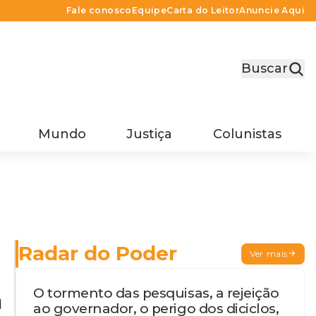
Fale conosco
Equipe
Carta do Leitor
Anuncie Aqui
Buscar
Mundo
Justiça
Colunistas
Radar do Poder
Ver mais
O tormento das pesquisas, a rejeição
a
ao governador, o perigo dos diciclos,