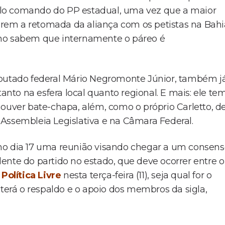
lo comando do PP estadual, uma vez que a maior
uerem a retomada da aliança com os petistas na Bahi
nho sabem que internamente o páreo é
eputado federal Mário Negromonte Júnior, também j
tanto na esfera local quanto regional. E mais: ele te
houver bate-chapa, além, como o próprio Carletto, d
Assembleia Legislativa e na Câmara Federal.
mo dia 17 uma reunião visando chegar a um consen
ente do partido no estado, que deve ocorrer entre o
o
Política Livre
nesta terça-feira (11), seja qual for o
 terá o respaldo e o apoio dos membros da sigla,