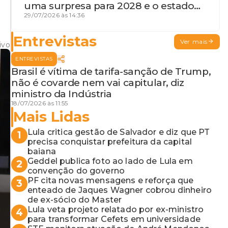
uma surpresa para 2028 e o estado
de terceira guerra mundial
29/07/2026 às 14:36
Entrevistas
Ver mais
ivo
ENTREVISTAS
Brasil é vítima de tarifa-sanção de Trump,
não é covarde nem vai capitular, diz
ministro da Indústria
18/07/2026 às 11:55
Mais Lidas
Lula critica gestão de Salvador e diz que PT
1
precisa conquistar prefeitura da capital
baiana
Geddel publica foto ao lado de Lula em
2
convenção do governo
PF cita novas mensagens e reforça que
3
enteado de Jaques Wagner cobrou dinheiro
de ex-sócio do Master
Lula veta projeto relatado por ex-ministro
4
para transformar Cefets em universidade