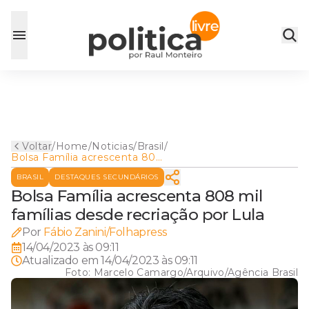
Voltar
/
Home
/
Noticias
/
Brasil
/
Bolsa Família acrescenta 808
mil famílias desde recriação
BRASIL
DESTAQUES SECUNDÁRIOS
por Lula
Bolsa Família acrescenta 808 mil
famílias desde recriação por Lula
Por
Fábio Zanini/Folhapress
14/04/2023 às 09:11
Atualizado em
14/04/2023 às 09:11
Foto:
Marcelo Camargo/Arquivo/Agência Brasil