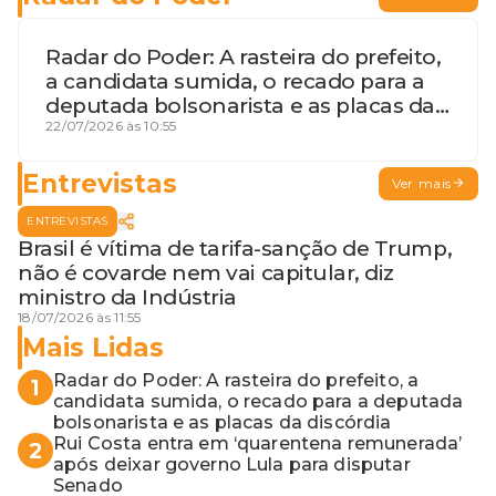
Radar do Poder: A rasteira do prefeito,
a candidata sumida, o recado para a
deputada bolsonarista e as placas da
discórdia
22/07/2026 às 10:55
Entrevistas
Ver mais
ENTREVISTAS
Brasil é vítima de tarifa-sanção de Trump,
não é covarde nem vai capitular, diz
ministro da Indústria
18/07/2026 às 11:55
Mais Lidas
Radar do Poder: A rasteira do prefeito, a
1
candidata sumida, o recado para a deputada
bolsonarista e as placas da discórdia
Rui Costa entra em ‘quarentena remunerada’
2
após deixar governo Lula para disputar
Senado