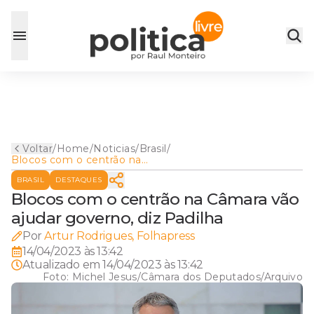
Voltar
/
Home
/
Noticias
/
Brasil
/
Blocos com o centrão na
Câmara vão ajudar governo,
BRASIL
DESTAQUES
diz Padilha
Blocos com o centrão na Câmara vão
ajudar governo, diz Padilha
Por
Artur Rodrigues, Folhapress
14/04/2023 às 13:42
Atualizado em
14/04/2023 às 13:42
Foto:
Michel Jesus/Câmara dos Deputados/Arquivo