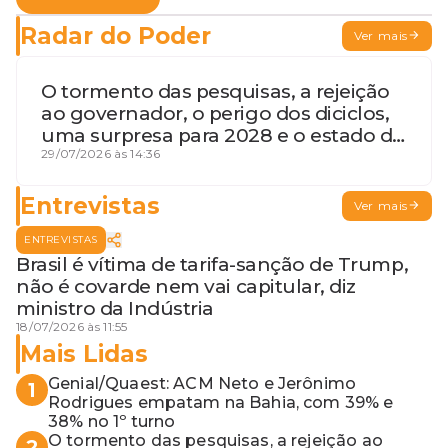
Radar do Poder
Ver mais
O tormento das pesquisas, a rejeição
ao governador, o perigo dos diciclos,
uma surpresa para 2028 e o estado de
terceira guerra mundial
29/07/2026 às 14:36
Entrevistas
Ver mais
ENTREVISTAS
Brasil é vítima de tarifa-sanção de Trump,
não é covarde nem vai capitular, diz
ministro da Indústria
18/07/2026 às 11:55
Mais Lidas
Genial/Quaest: ACM Neto e Jerônimo
1
Rodrigues empatam na Bahia, com 39% e
38% no 1º turno
O tormento das pesquisas, a rejeição ao
2