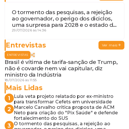
O tormento das pesquisas, a rejeição
ao governador, o perigo dos diciclos,
uma surpresa para 2028 e o estado de
terceira guerra mundial
29/07/2026 às 14:36
Entrevistas
Ver mais
ENTREVISTAS
Brasil é vítima de tarifa-sanção de Trump,
não é covarde nem vai capitular, diz
ministro da Indústria
18/07/2026 às 11:55
Mais Lidas
Lula veta projeto relatado por ex-ministro
1
para transformar Cefets em universidade
Marcelo Carvalho critica proposta de ACM
2
Neto para criação do "Pix Saúde" e defende
fortalecimento do SUS
O tormento das pesquisas, a rejeição ao
3