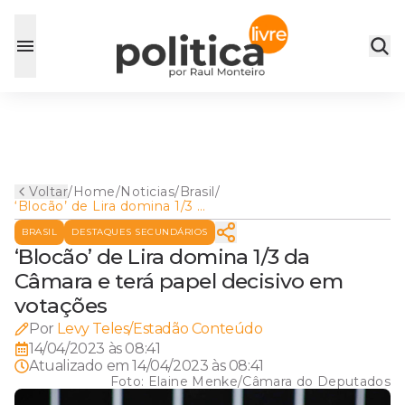
Voltar
/
Home
/
Noticias
/
Brasil
/
‘Blocão’ de Lira domina 1/3 da
Câmara e terá papel decisivo
BRASIL
DESTAQUES SECUNDÁRIOS
em votações
‘Blocão’ de Lira domina 1/3 da
Câmara e terá papel decisivo em
votações
Por
Levy Teles/Estadão Conteúdo
14/04/2023 às 08:41
Atualizado em
14/04/2023 às 08:41
Foto:
Elaine Menke/Câmara do Deputados