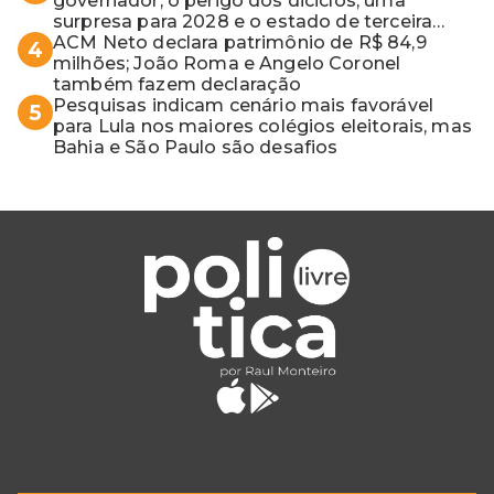
governador, o perigo dos diciclos, uma
surpresa para 2028 e o estado de terceira
guerra mundial
ACM Neto declara patrimônio de R$ 84,9
4
milhões; João Roma e Angelo Coronel
também fazem declaração
Pesquisas indicam cenário mais favorável
5
para Lula nos maiores colégios eleitorais, mas
Bahia e São Paulo são desafios