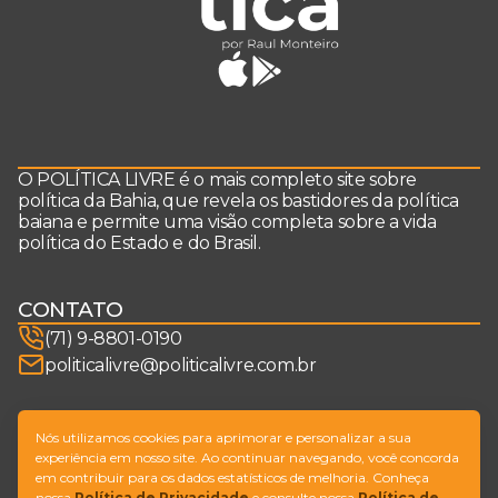
O POLÍTICA LIVRE é o mais completo site sobre
política da Bahia, que revela os bastidores da política
baiana e permite uma visão completa sobre a vida
política do Estado e do Brasil.
CONTATO
(71) 9-8801-0190
politicalivre@politicalivre.com.br
SIGA-NOS
Nós utilizamos cookies para aprimorar e personalizar a sua
experiência em nosso site. Ao continuar navegando, você concorda
em contribuir para os dados estatísticos de melhoria. Conheça
nossa
Política de Privacidade
e consulte nossa
Política de