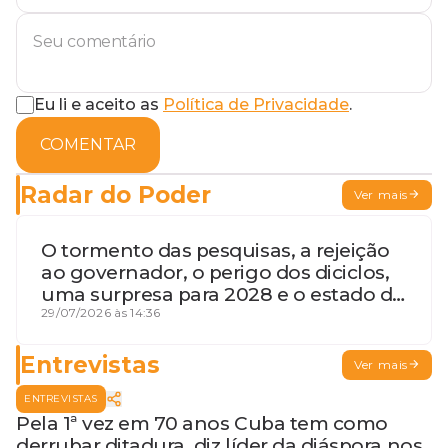
Eu li e aceito as
Política de Privacidade
.
COMENTAR
Radar do Poder
Ver mais
O tormento das pesquisas, a rejeição
ao governador, o perigo dos diciclos,
uma surpresa para 2028 e o estado de
terceira guerra mundial
29/07/2026 às 14:36
Entrevistas
Ver mais
ENTREVISTAS
Pela 1ª vez em 70 anos Cuba tem como
derrubar ditadura, diz líder da diáspora nos