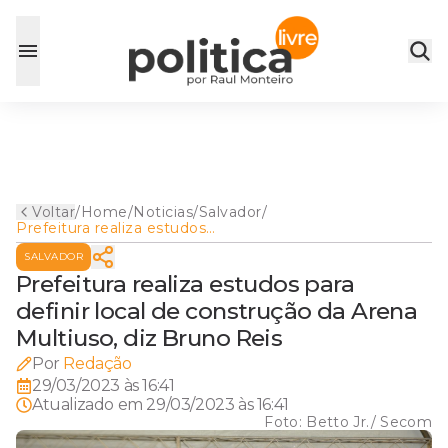
Voltar
/
Home
/
Noticias
/
Salvador
/
Prefeitura realiza estudos
para definir local de
SALVADOR
construção da Arena
Multiuso, diz Bruno Reis
Prefeitura realiza estudos para
definir local de construção da Arena
Multiuso, diz Bruno Reis
Por
Redação
29/03/2023 às 16:41
Atualizado em
29/03/2023 às 16:41
Foto:
Betto Jr./ Secom