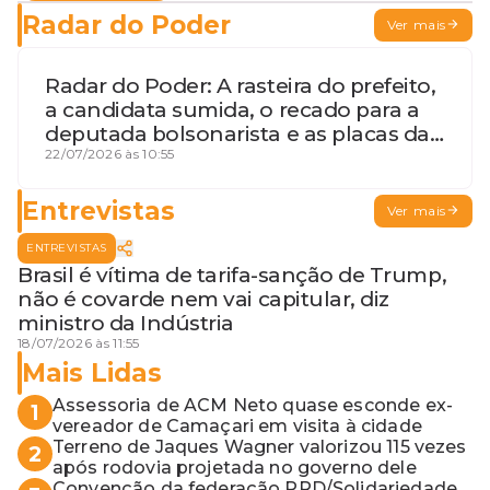
Radar do Poder
Ver mais
Radar do Poder: A rasteira do prefeito,
a candidata sumida, o recado para a
deputada bolsonarista e as placas da
discórdia
22/07/2026 às 10:55
Entrevistas
Ver mais
ENTREVISTAS
Brasil é vítima de tarifa-sanção de Trump,
não é covarde nem vai capitular, diz
ministro da Indústria
18/07/2026 às 11:55
Mais Lidas
Assessoria de ACM Neto quase esconde ex-
1
vereador de Camaçari em visita à cidade
Terreno de Jaques Wagner valorizou 115 vezes
2
após rodovia projetada no governo dele
Convenção da federação PRD/Solidariedade