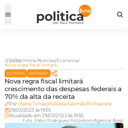
Voltar
/
Home
/
Noticias
/
Economia
/
Nova regra fiscal limitará
crescimento das despesas
ECONOMIA
DESTAQUES
federais a 70% da alta da
receita
Nova regra fiscal limitará
crescimento das despesas federais a
70% da alta da receita
Por
Idiana Tomazelli/Alexa Salomão/Folhapress
29/03/2023 às 19:55
Atualizado em
29/03/2023 às 19:55
Foto:
Fábio Rodrigues Pozzebom/Agência Brasil