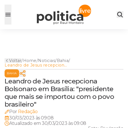
Voltar
/
Home
/
Noticias
/
Bahia
/
Leandro de Jesus recepciona
Bolsonaro em Brasília:
BAHIA
"presidente que mais se
importou com o povo
Leandro de Jesus recepciona
brasileiro"
Bolsonaro em Brasília: "presidente
que mais se importou com o povo
brasileiro"
Por
Redação
30/03/2023 às 09:08
Atualizado em
30/03/2023 às 09:08