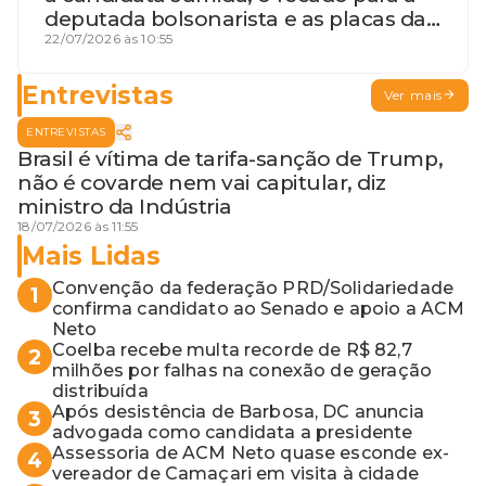
deputada bolsonarista e as placas da
discórdia
22/07/2026 às 10:55
Entrevistas
Ver mais
ENTREVISTAS
Brasil é vítima de tarifa-sanção de Trump,
não é covarde nem vai capitular, diz
ministro da Indústria
18/07/2026 às 11:55
Mais Lidas
Convenção da federação PRD/Solidariedade
1
confirma candidato ao Senado e apoio a ACM
Neto
Coelba recebe multa recorde de R$ 82,7
2
milhões por falhas na conexão de geração
distribuída
Após desistência de Barbosa, DC anuncia
3
advogada como candidata a presidente
Assessoria de ACM Neto quase esconde ex-
4
vereador de Camaçari em visita à cidade