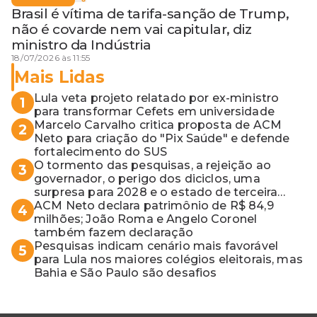
Brasil é vítima de tarifa-sanção de Trump,
não é covarde nem vai capitular, diz
ministro da Indústria
18/07/2026 às 11:55
Mais Lidas
Lula veta projeto relatado por ex-ministro
1
para transformar Cefets em universidade
Marcelo Carvalho critica proposta de ACM
2
Neto para criação do "Pix Saúde" e defende
fortalecimento do SUS
O tormento das pesquisas, a rejeição ao
3
governador, o perigo dos diciclos, uma
surpresa para 2028 e o estado de terceira
guerra mundial
ACM Neto declara patrimônio de R$ 84,9
4
milhões; João Roma e Angelo Coronel
também fazem declaração
Pesquisas indicam cenário mais favorável
5
para Lula nos maiores colégios eleitorais, mas
Bahia e São Paulo são desafios