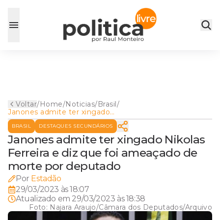
Voltar
/
Home
/
Noticias
/
Brasil
/
Janones admite ter xingado
Nikolas Ferreira e diz que foi
BRASIL
DESTAQUES SECUNDÁRIOS
ameaçado de morte por
deputado
Janones admite ter xingado Nikolas
Ferreira e diz que foi ameaçado de
morte por deputado
Por
Estadão
29/03/2023 às 18:07
Atualizado em
29/03/2023 às 18:38
Foto:
Najara Araujo/Câmara dos Deputados/Arquivo