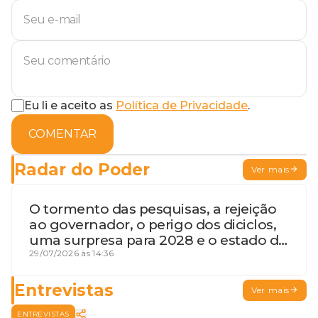
Eu li e aceito as
Política de Privacidade
.
COMENTAR
Radar do Poder
Ver mais
O tormento das pesquisas, a rejeição
ao governador, o perigo dos diciclos,
uma surpresa para 2028 e o estado de
terceira guerra mundial
29/07/2026 às 14:36
Entrevistas
Ver mais
ENTREVISTAS