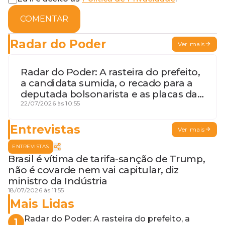
COMENTAR
Radar do Poder
Ver mais
Radar do Poder: A rasteira do prefeito,
a candidata sumida, o recado para a
deputada bolsonarista e as placas da
discórdia
22/07/2026 às 10:55
Entrevistas
Ver mais
ENTREVISTAS
Brasil é vítima de tarifa-sanção de Trump,
não é covarde nem vai capitular, diz
ministro da Indústria
18/07/2026 às 11:55
Mais Lidas
Radar do Poder: A rasteira do prefeito, a
1