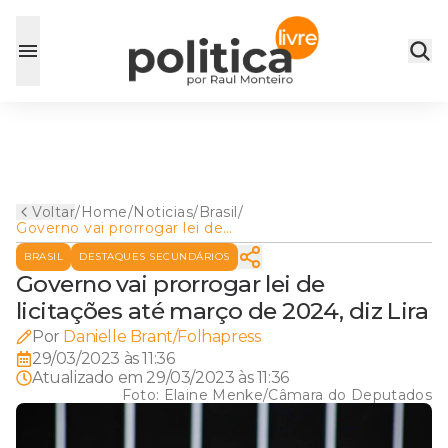
Voltar
/
Home
/
Noticias
/
Brasil
/
Governo vai prorrogar lei de
licitações até março de 2024,
BRASIL
DESTAQUES SECUNDÁRIOS
diz Lira
Governo vai prorrogar lei de
licitações até março de 2024, diz Lira
Por
Danielle Brant/Folhapress
29/03/2023 às 11:36
Atualizado em
29/03/2023 às 11:36
Foto:
Elaine Menke/Câmara do Deputados