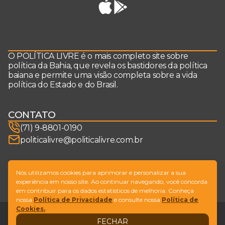
O POLÍTICA LIVRE é o mais completo site sobre
política da Bahia, que revela os bastidores da política
baiana e permite uma visão completa sobre a vida
política do Estado e do Brasil.
CONTATO
(71) 9-8801-0190
politicalivre@politicalivre.com.br
SIGA-NOS
Nós utilizamos cookies para aprimorar e personalizar a sua
experiência em nosso site. Ao continuar navegando, você concorda
em contribuir para os dados estatísticos de melhoria. Conheça
nossa
Política de Privacidade
e consulte nossa
Política de
Cookies.
Legal
Fale conosco
FECHAR