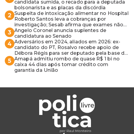
candidata sumida, o recado para a deputada
bolsonarista e as placas da discórdia
Suspeita de intoxicação alimentar no Hospital
2
Roberto Santos leva a cobranças por
investigação; Sesab afirma que exames não
apontaram contaminação
Angelo Coronel anuncia suplentes de
3
candidatura ao Senado
Adversários em 2024, aliados em 2026: ex-
4
candidato do PT, Rosalvo recebe apoio de
Débora Régis para ser deputado pela base de
ACM Neto
Amapá admitiu rombo de quase R$ 1 bi no
5
caixa 44 dias após tomar crédito com
garantia da União