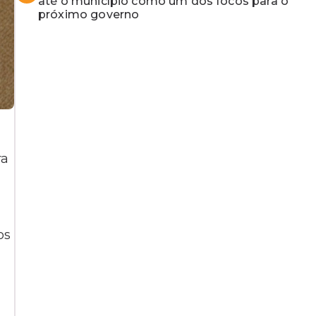
até o município como um dos focos para o
próximo governo
ra
os