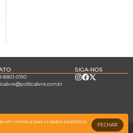
ATO
SIGA-NOS
 9-8801-0190
ticalivre@politicalivre.com.br
a em contribuir para os dados estatísticos
FECHAR
Legal
Fale conosco