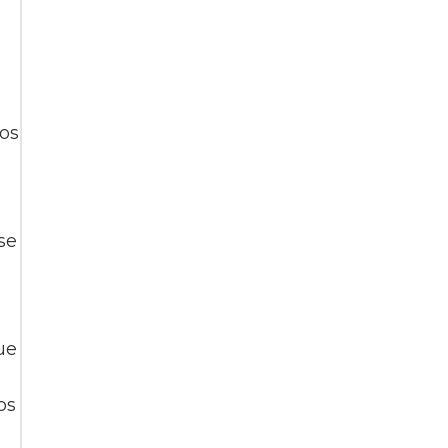
dos
se
ue
os