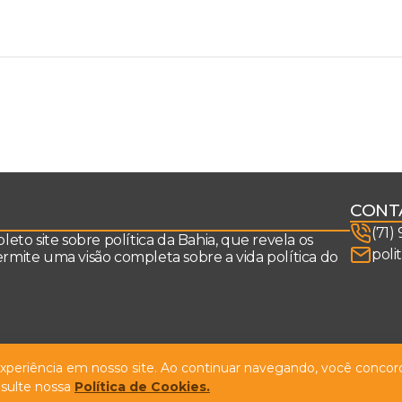
CONT
(71)
to site sobre política da Bahia, que revela os
poli
permite uma visão completa sobre a vida política do
 experiência em nosso site. Ao continuar navegando, você concord
sulte nossa
Política de Cookies.
Design by
NVGO