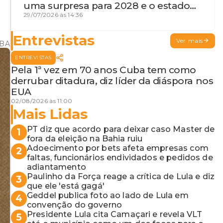
uma surpresa para 2028 e o estado
de terceira guerra mundial
29/07/2026 às 14:36
Entrevistas
Ver mais
VBA
ENTREVISTAS
Pela 1ª vez em 70 anos Cuba tem como
derrubar ditadura, diz líder da diáspora nos
EUA
02/08/2026 às 11:00
Mais Lidas
PT diz que acordo para deixar caso Master de
1
fora da eleição na Bahia ruiu
Adoecimento por bets afeta empresas com
2
faltas, funcionários endividados e pedidos de
adiantamento
Paulinho da Força reage a crítica de Lula e diz
3
que ele 'está gagá'
Geddel publica foto ao lado de Lula em
4
convenção do governo
Presidente Lula cita Camaçari e revela VLT
5