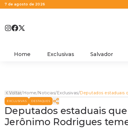
7 de agosto de 2026
Home
Exclusivas
Salvador
Voltar
/
Home
/
Noticias
/
Exclusivas
/
Deputados estaduais 
aderiram ao governo
EXCLUSIVAS
DESTAQUES
Jerônimo Rodrigues 
ficar sem cargos em r
Deputados estaduais que
do interior
Jerônimo Rodrigues teme