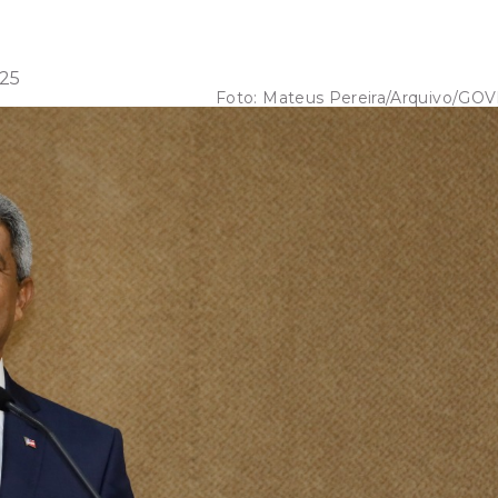
:25
Foto:
Mateus Pereira/Arquivo/GO