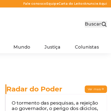
Fale conosco
Equipe
Carta do Leitor
Anuncie Aqui
Buscar
Mundo
Justiça
Colunistas
Radar do Poder
Ver mais
O tormento das pesquisas, a rejeição
ao governador, o perigo dos diciclos,