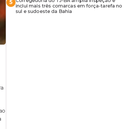
Corregedoria do TJ-BA amplia inspeção e
5
inclui mais três comarcas em força-tarefa no
sul e sudoeste da Bahia
ra
ao
a