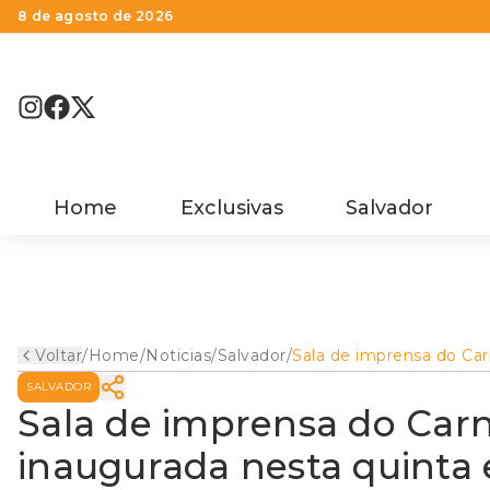
8 de agosto de 2026
Home
Exclusivas
Salvador
Voltar
/
Home
/
Noticias
/
Salvador
/
Sala de imprensa do Car
de Salvador será inaugu
SALVADOR
nesta quinta e homenag
jornalista Andréa Silva
Sala de imprensa do Carn
inaugurada nesta quinta 