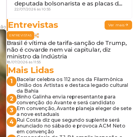
deputada bolsonarista e as placas da
discórdia
22/07/2026 às 10:55
Entrevistas
Ver mais
ção
ENTREVISTAS
Brasil é vítima de tarifa-sanção de Trump,
não é covarde nem vai capitular, diz
ministro da Indústria
18/07/2026 às 11:55
Mais Lidas
Bacelar celebra os 112 anos da Filarmônica
1
União dos Artistas e destaca legado cultural
da Bahia
Binho Galinha envia representante para
2
convenção do Avante e será candidato
Em convenção, Avante planeja eleger de sete
3
a nove estaduais
Rui Costa diz que segundo suplente será
4
anunciado no sábado e provoca ACM Neto
em convenção