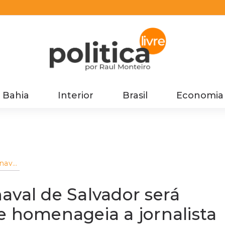
Bahia
Interior
Brasil
Economia
naval
rada
eia a
aval de Salvador será
e homenageia a jornalista