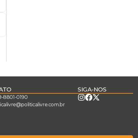
ATO
SIGA-NOS
 9-8801-0190
ticalivre@politicalivre.com.br