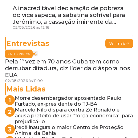
A inacreditável declaração de pobreza
do vice sapeca, a sabatina sofrível para
Jerônimo, a cassação iminente da
desembargadora e a vaga do Quinto
05/08/2026 às 12:16
para o MP baiano
Entrevistas
Ver mais
ENTREVISTAS
Pela 1ª vez em 70 anos Cuba tem como
derrubar ditadura, diz líder da diáspora nos
EUA
02/08/2026 às 11:00
Mais Lidas
Morre desembargador aposentado Paulo
1
Furtado, ex-presidente do TJ-BA
Marcelo Nilo dispara contra Zé Ronaldo e
2
acusa prefeito de usar “força econômica” para
prejudicá-lo
Irecê inaugura o maior Centro de Proteção
3
Animal da Bahia