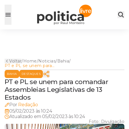
Voltar
/
Home
/
Noticias
/
Bahia
/
PT e PL se unem para
comandar Assembleias
BAHIA
DESTAQUES
Legislativas de 13 Estados
PT e PL se unem para comandar
Assembleias Legislativas de 13
Estados
Por
Redação
05/02/2023 às 10:24
Atualizado em
05/02/2023 às 10:24
Foto:
Divulgação