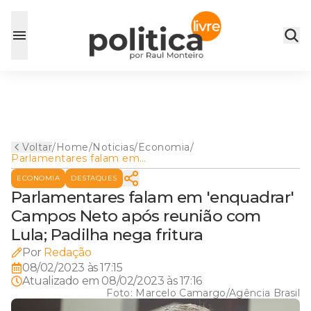
Voltar
/
Home
/
Noticias
/
Economia
/
Parlamentares falam em
'enquadrar' Campos Neto
ECONOMIA
DESTAQUES
após reunião com Lula;
Padilha nega fritura
Parlamentares falam em 'enquadrar'
Campos Neto após reunião com
Lula; Padilha nega fritura
Por
Redação
08/02/2023 às 17:15
Atualizado em
08/02/2023 às 17:16
Foto:
Marcelo Camargo/Agência Brasil