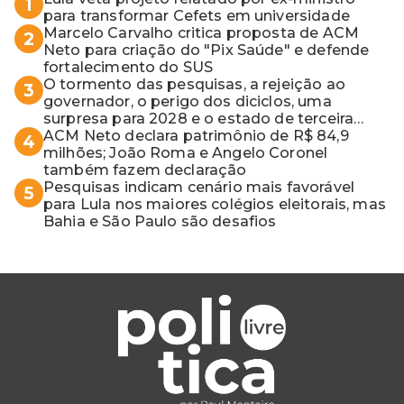
1
para transformar Cefets em universidade
Marcelo Carvalho critica proposta de ACM
2
Neto para criação do "Pix Saúde" e defende
fortalecimento do SUS
O tormento das pesquisas, a rejeição ao
3
governador, o perigo dos diciclos, uma
surpresa para 2028 e o estado de terceira
guerra mundial
ACM Neto declara patrimônio de R$ 84,9
4
milhões; João Roma e Angelo Coronel
também fazem declaração
Pesquisas indicam cenário mais favorável
5
para Lula nos maiores colégios eleitorais, mas
Bahia e São Paulo são desafios