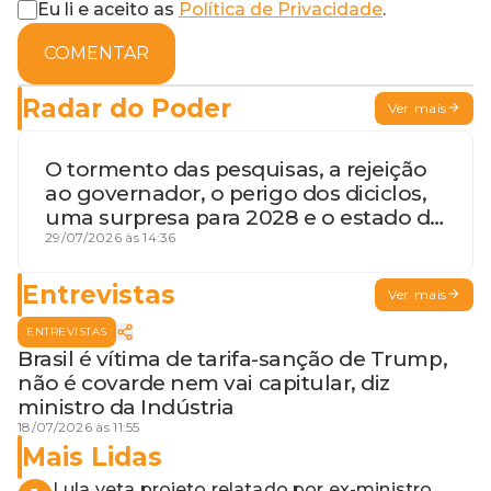
Eu li e aceito as
Política de Privacidade
.
COMENTAR
Radar do Poder
Ver mais
O tormento das pesquisas, a rejeição
ao governador, o perigo dos diciclos,
uma surpresa para 2028 e o estado de
terceira guerra mundial
29/07/2026 às 14:36
Entrevistas
Ver mais
ENTREVISTAS
Brasil é vítima de tarifa-sanção de Trump,
não é covarde nem vai capitular, diz
ministro da Indústria
18/07/2026 às 11:55
Mais Lidas
Lula veta projeto relatado por ex-ministro