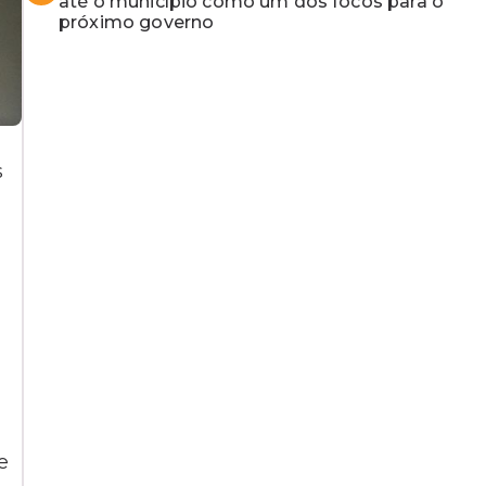
até o município como um dos focos para o
próximo governo
s
e