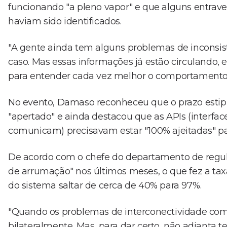
funcionando "a pleno vapor" e que alguns entrave
haviam sido identificados.
"A gente ainda tem alguns problemas de inconsist
caso. Mas essas informações já estão circulando, 
para entender cada vez melhor o comportamento e
No evento, Damaso reconheceu que o prazo estip
"apertado" e ainda destacou que as APIs (interfa
comunicam) precisavam estar "100% ajeitadas" par
De acordo com o chefe do departamento de regulaç
de arrumação" nos últimos meses, o que fez a tax
do sistema saltar de cerca de 40% para 97%.
"Quando os problemas de interconectividade come
bilateralmente. Mas, para dar certo, não adianta te