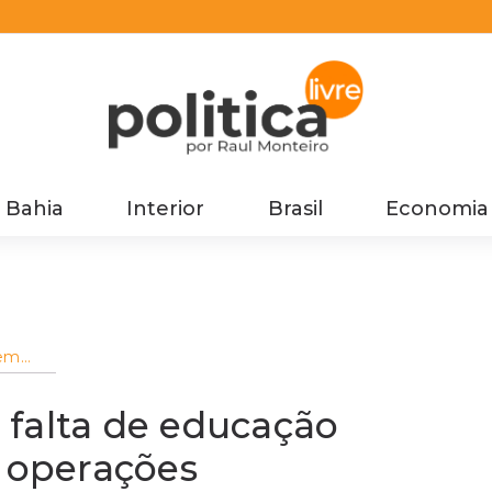
Bahia
Interior
Brasil
Economia
 em
nceira
ões
 falta de educação
e operações