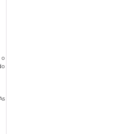
 o
do
As