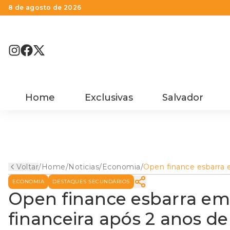
8 de agosto de 2026
Home
Exclusivas
Salvador
Voltar
/
Home
/
Noticias
/
Economia
/
Open finance esbarra
falta de educação fina
ECONOMIA
DESTAQUES SECUNDÁRIOS
após 2 anos de operaç
Open finance esbarra em
financeira após 2 anos d