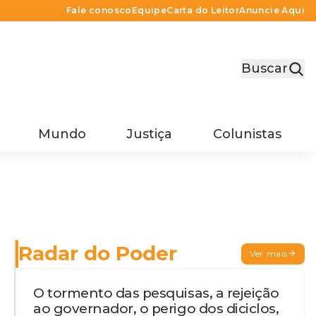
Fale conosco
Equipe
Carta do Leitor
Anuncie Aqui
Buscar
Mundo
Justiça
Colunistas
Radar do Poder
Ver mais
O tormento das pesquisas, a rejeição
ao governador, o perigo dos diciclos,