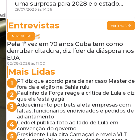
uma surpresa para 2028 e o estado
de terceira guerra mundial
29/07/2026 às 14:36
sil
Entrevistas
Ver mais
ENTREVISTAS
Pela 1ª vez em 70 anos Cuba tem como
derrubar ditadura, diz líder da diáspora nos
EUA
02/08/2026 às 11:00
Mais Lidas
PT diz que acordo para deixar caso Master de
1
fora da eleição na Bahia ruiu
Paulinho da Força reage a crítica de Lula e diz
2
que ele 'está gagá'
Adoecimento por bets afeta empresas com
3
faltas, funcionários endividados e pedidos de
adiantamento
Geddel publica foto ao lado de Lula em
4
convenção do governo
Presidente Lula cita Camaçari e revela VLT
5