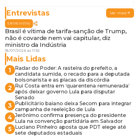
Entrevistas
Ver mais
ENTREVISTAS
Brasil é vítima de tarifa-sanção de Trump,
não é covarde nem vai capitular, diz
ministro da Indústria
18/07/2026 às 11:55
Mais Lidas
Radar do Poder: A rasteira do prefeito, a
1
candidata sumida, o recado para a deputada
bolsonarista e as placas da discórdia
Rui Costa entra em ‘quarentena remunerada’
2
após deixar governo Lula para disputar
Senado
Publicitário baiano deixa Secom para integrar
3
campanha de reeleição de Lula
Jerônimo confirma presença do presidente
4
Lula na convenção partidária em Salvador
Luciano Pinheiro aposta que PDT elege até
5
sete deputados estaduais