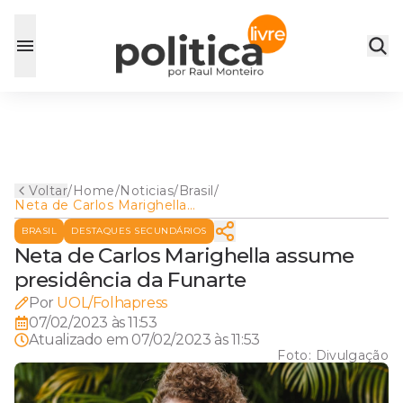
Voltar
/
Home
/
Noticias
/
Brasil
/
Neta de Carlos Marighella
assume presidência da
BRASIL
DESTAQUES SECUNDÁRIOS
Funarte
Neta de Carlos Marighella assume
presidência da Funarte
Por
UOL/Folhapress
07/02/2023 às 11:53
Atualizado em
07/02/2023 às 11:53
Foto:
Divulgação