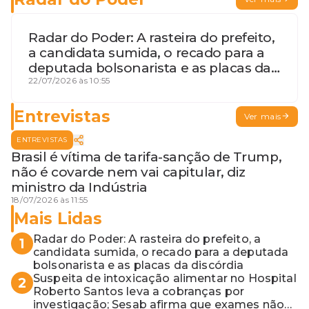
Radar do Poder: A rasteira do prefeito,
a candidata sumida, o recado para a
deputada bolsonarista e as placas da
discórdia
22/07/2026 às 10:55
Entrevistas
Ver mais
ENTREVISTAS
Brasil é vítima de tarifa-sanção de Trump,
não é covarde nem vai capitular, diz
ministro da Indústria
18/07/2026 às 11:55
Mais Lidas
Radar do Poder: A rasteira do prefeito, a
1
candidata sumida, o recado para a deputada
bolsonarista e as placas da discórdia
Suspeita de intoxicação alimentar no Hospital
2
Roberto Santos leva a cobranças por
investigação; Sesab afirma que exames não