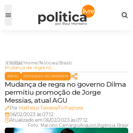
Voltar
/
Home
/
Noticias
/
Brasil
/
Mudança de regra no
governo Dilma permitiu
BRASIL
DESTAQUES SECUNDÁRIOS
promoção de Jorge Messias,
atual AGU
Mudança de regra no governo Dilma
permitiu promoção de Jorge
Messias, atual AGU
Por
Matheus Teixeira/Folhapress
06/02/2023 às 07:12
Atualizado em
06/02/2023 às 07:12
Foto:
Marcelo Camargo/Arquivo/Agência Brasil