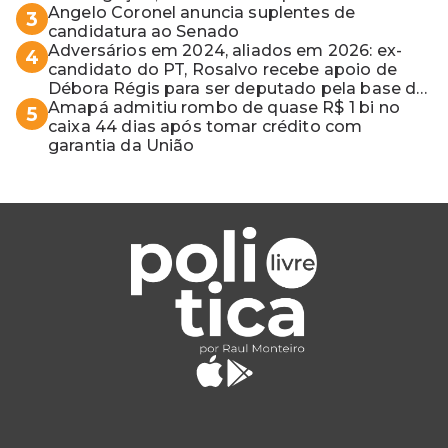
apontaram contaminação
Angelo Coronel anuncia suplentes de
3
candidatura ao Senado
Adversários em 2024, aliados em 2026: ex-
4
candidato do PT, Rosalvo recebe apoio de
Débora Régis para ser deputado pela base de
ACM Neto
Amapá admitiu rombo de quase R$ 1 bi no
5
caixa 44 dias após tomar crédito com
garantia da União