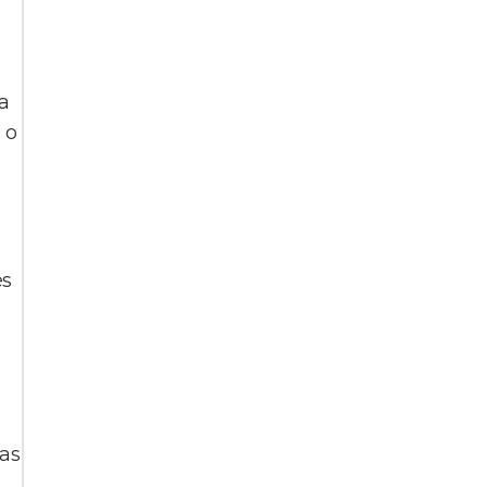
a
 o
es
as