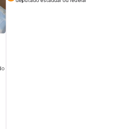
deputado estadual ou federal
do