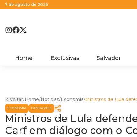
7 de agosto de 2026
Home
Exclusivas
Salvador
Voltar
/
Home
/
Noticias
/
Economia
/
Ministros de Lula def
voto de qualidade no C
ECONOMIA
DESTAQUES
em diálogo com o Co
Ministros de Lula defend
Carf em diálogo com o C