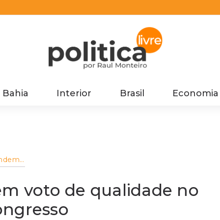
Bahia
Interior
Brasil
Economia
endem
arf
ngresso
em voto de qualidade no
ongresso