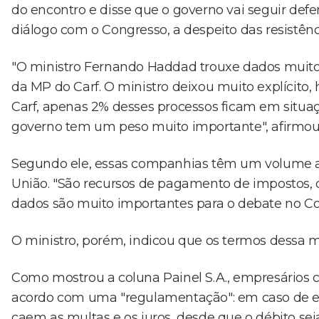
do encontro e disse que o governo vai seguir de
diálogo com o Congresso, a despeito das resistênc
"O ministro Fernando Haddad trouxe dados muito
da MP do Carf. O ministro deixou muito explícito,
Carf, apenas 2% desses processos ficam em situa
governo tem um peso muito importante", afirmou
Segundo ele, essas companhias têm um volume a
União. "São recursos de pagamento de impostos, q
dados são muito importantes para o debate no Co
O ministro, porém, indicou que os termos dessa 
Como mostrou a coluna Painel S.A., empresários 
acordo com uma "regulamentação": em caso de em
caem as multas e os juros, desde que o débito sej