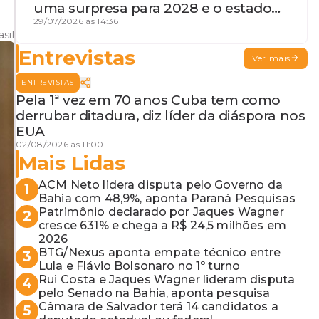
uma surpresa para 2028 e o estado
de terceira guerra mundial
29/07/2026 às 14:36
sil
Entrevistas
Ver mais
ENTREVISTAS
Pela 1ª vez em 70 anos Cuba tem como
derrubar ditadura, diz líder da diáspora nos
EUA
02/08/2026 às 11:00
Mais Lidas
ACM Neto lidera disputa pelo Governo da
1
Bahia com 48,9%, aponta Paraná Pesquisas
Patrimônio declarado por Jaques Wagner
2
cresce 631% e chega a R$ 24,5 milhões em
2026
BTG/Nexus aponta empate técnico entre
3
Lula e Flávio Bolsonaro no 1º turno
Rui Costa e Jaques Wagner lideram disputa
4
pelo Senado na Bahia, aponta pesquisa
Câmara de Salvador terá 14 candidatos a
5