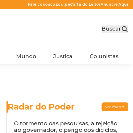
Fale conosco
Equipe
Carta do Leitor
Anuncie Aqui
Buscar
Mundo
Justiça
Colunistas
Radar do Poder
Ver mais
O tormento das pesquisas, a rejeição
ao governador, o perigo dos diciclos,