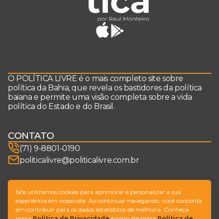
O POLÍTICA LIVRE é o mais completo site sobre
política da Bahia, que revela os bastidores da política
baiana e permite uma visão completa sobre a vida
política do Estado e do Brasil.
CONTATO
(71) 9-8801-0190
politicalivre@politicalivre.com.br
SIGA-NOS
Nós utilizamos cookies para aprimorar e personalizar a sua
experiência em nosso site. Ao continuar navegando, você concorda
em contribuir para os dados estatísticos de melhoria. Conheça
nossa
Política de Privacidade
e consulte nossa
Política de