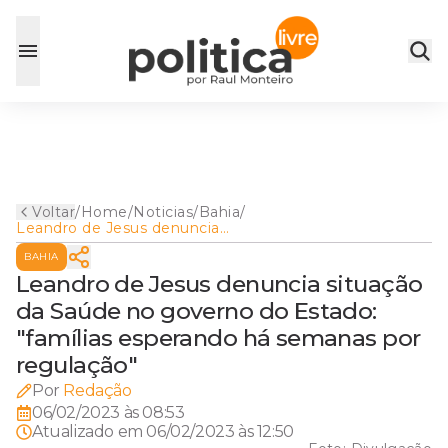
Voltar
/
Home
/
Noticias
/
Bahia
/
Leandro de Jesus denuncia
situação da Saúde no
BAHIA
governo do Estado: "famílias
esperando há semanas por
Leandro de Jesus denuncia situação
regulação"
da Saúde no governo do Estado:
"famílias esperando há semanas por
regulação"
Por
Redação
06/02/2023 às 08:53
Atualizado em
06/02/2023 às 12:50