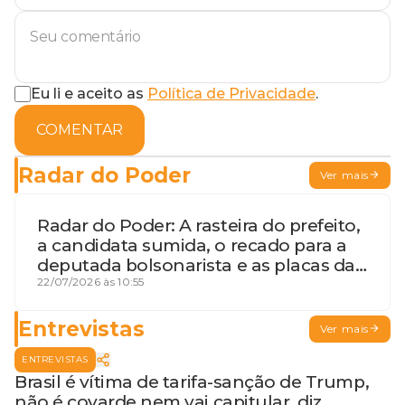
Eu li e aceito as
Política de Privacidade
.
COMENTAR
Radar do Poder
Ver mais
Radar do Poder: A rasteira do prefeito,
a candidata sumida, o recado para a
deputada bolsonarista e as placas da
discórdia
22/07/2026 às 10:55
Entrevistas
Ver mais
ENTREVISTAS
Brasil é vítima de tarifa-sanção de Trump,
não é covarde nem vai capitular, diz