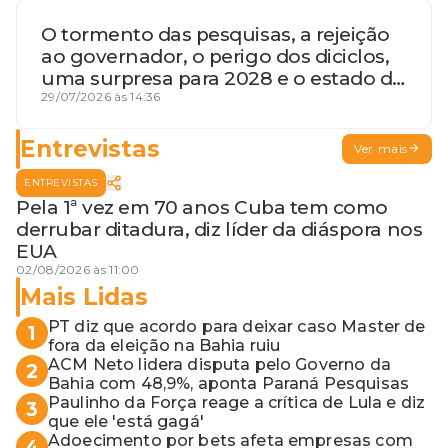
O tormento das pesquisas, a rejeição
ao governador, o perigo dos diciclos,
uma surpresa para 2028 e o estado de
terceira guerra mundial
29/07/2026 às 14:36
Entrevistas
Ver mais
ENTREVISTAS
Pela 1ª vez em 70 anos Cuba tem como
derrubar ditadura, diz líder da diáspora nos
EUA
02/08/2026 às 11:00
Mais Lidas
PT diz que acordo para deixar caso Master de
1
fora da eleição na Bahia ruiu
ACM Neto lidera disputa pelo Governo da
2
Bahia com 48,9%, aponta Paraná Pesquisas
Paulinho da Força reage a crítica de Lula e diz
3
que ele 'está gagá'
Adoecimento por bets afeta empresas com
4