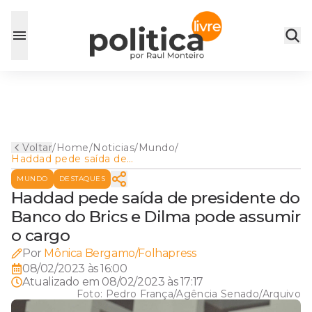
Voltar
/
Home
/
Noticias
/
Mundo
/
Haddad pede saída de
presidente do Banco do Brics
MUNDO
DESTAQUES
e Dilma pode assumir o
cargo
Haddad pede saída de presidente do
Banco do Brics e Dilma pode assumir
o cargo
Por
Mônica Bergamo/Folhapress
08/02/2023 às 16:00
Atualizado em
08/02/2023 às 17:17
Foto:
Pedro França/Agência Senado/Arquivo