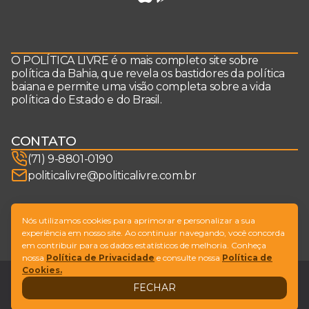
O POLÍTICA LIVRE é o mais completo site sobre
política da Bahia, que revela os bastidores da política
baiana e permite uma visão completa sobre a vida
política do Estado e do Brasil.
CONTATO
(71) 9-8801-0190
politicalivre@politicalivre.com.br
SIGA-NOS
Nós utilizamos cookies para aprimorar e personalizar a sua
experiência em nosso site. Ao continuar navegando, você concorda
em contribuir para os dados estatísticos de melhoria. Conheça
nossa
Política de Privacidade
e consulte nossa
Política de
Cookies.
Legal
Fale conosco
FECHAR
Design by
NVGO
© Copyright Política Livre. All Rights Reserved