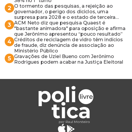
38% no 1º turno
O tormento das pesquisas, a rejeição ao
2
governador, o perigo dos diciclos, uma
surpresa para 2028 e o estado de terceira
guerra mundial
ACM Neto diz que pesquisa Quaest é
3
"bastante animadora" para oposição e afirma
que Jerônimo apresentou “pouco resultado”
Créditos de reciclagem de vidro têm indícios
4
de fraude, diz denúncia de associação ao
Ministério Público
Gravações de Uziel Bueno com Jerônimo
5
Rodrigues podem acabar na Justiça Eleitoral