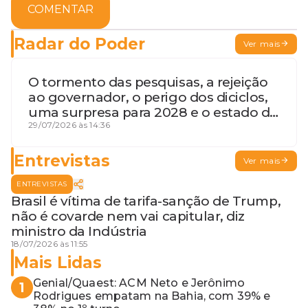
COMENTAR
Radar do Poder
Ver mais
O tormento das pesquisas, a rejeição
ao governador, o perigo dos diciclos,
uma surpresa para 2028 e o estado de
terceira guerra mundial
29/07/2026 às 14:36
Entrevistas
Ver mais
ENTREVISTAS
Brasil é vítima de tarifa-sanção de Trump,
não é covarde nem vai capitular, diz
ministro da Indústria
18/07/2026 às 11:55
Mais Lidas
Genial/Quaest: ACM Neto e Jerônimo
1
Rodrigues empatam na Bahia, com 39% e