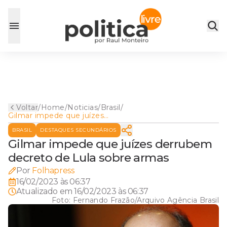
Voltar
/
Home
/
Noticias
/
Brasil
/
Gilmar impede que juízes
derrubem decreto de Lula
BRASIL
DESTAQUES SECUNDÁRIOS
sobre armas
Gilmar impede que juízes derrubem
decreto de Lula sobre armas
Por
Folhapress
16/02/2023 às 06:37
Atualizado em
16/02/2023 às 06:37
Foto:
Fernando Frazão/Arquivo Agência Brasil