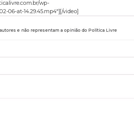
ticalivre.com.br/wp-
-06-at-14.29.45.mp4"][/video]
utores e não representam a opinião do Política Livre