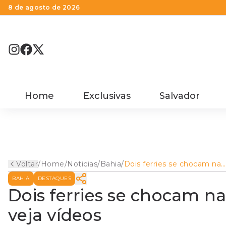
8 de agosto de 2026
Home
Exclusivas
Salvador
Voltar
/
Home
/
Noticias
/
Bahia
/
Dois ferries se chocam na
Baía de Todos os Santos; v
BAHIA
DESTAQUES
vídeos
Dois ferries se chocam na
veja vídeos