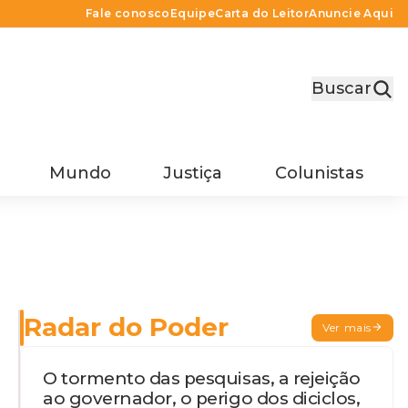
Fale conosco
Equipe
Carta do Leitor
Anuncie Aqui
Buscar
Mundo
Justiça
Colunistas
Radar do Poder
Ver mais
O tormento das pesquisas, a rejeição
ao governador, o perigo dos diciclos,