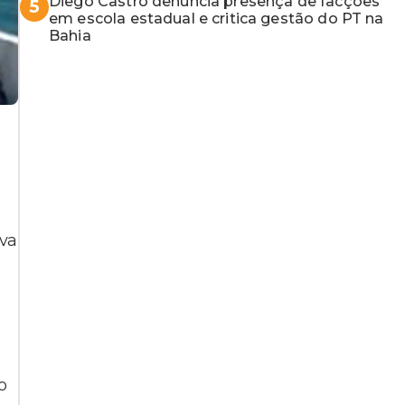
Diego Castro denuncia presença de facções
5
em escola estadual e critica gestão do PT na
Bahia
ava
o