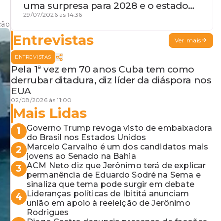
uma surpresa para 2028 e o estado
de terceira guerra mundial
29/07/2026 às 14:36
ção
Entrevistas
Ver mais
ENTREVISTAS
Pela 1ª vez em 70 anos Cuba tem como
derrubar ditadura, diz líder da diáspora nos
EUA
02/08/2026 às 11:00
Mais Lidas
Governo Trump revoga visto de embaixadora
1
do Brasil nos Estados Unidos
Marcelo Carvalho é um dos candidatos mais
2
jovens ao Senado na Bahia
ACM Neto diz que Jerônimo terá de explicar
3
permanência de Eduardo Sodré na Sema e
sinaliza que tema pode surgir em debate
Lideranças políticas de Ibititá anunciam
4
união em apoio à reeleição de Jerônimo
Rodrigues