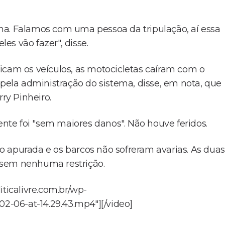
na. Falamos com uma pessoa da tripulação, aí essa
s vão fazer", disse.
icam os veículos, as motocicletas caíram com o
 pela administração do sistema, disse, em nota, que
ry Pinheiro.
ente foi "sem maiores danos". Não houve feridos.
 apurada e os barcos não sofreram avarias. As duas
em nenhuma restrição.
iticalivre.com.br/wp-
-06-at-14.29.43.mp4"][/video]