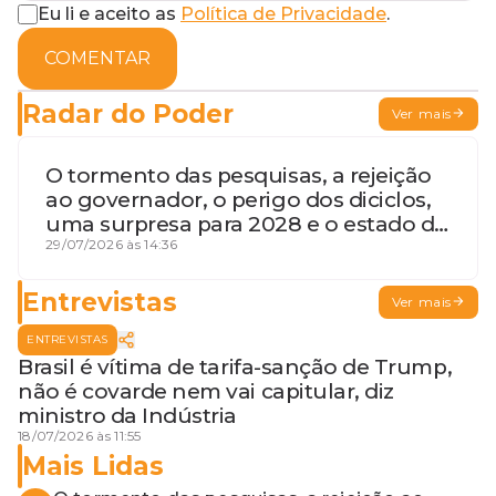
Eu li e aceito as
Política de Privacidade
.
COMENTAR
Radar do Poder
Ver mais
O tormento das pesquisas, a rejeição
ao governador, o perigo dos diciclos,
uma surpresa para 2028 e o estado de
terceira guerra mundial
29/07/2026 às 14:36
Entrevistas
Ver mais
ENTREVISTAS
Brasil é vítima de tarifa-sanção de Trump,
não é covarde nem vai capitular, diz
ministro da Indústria
18/07/2026 às 11:55
Mais Lidas