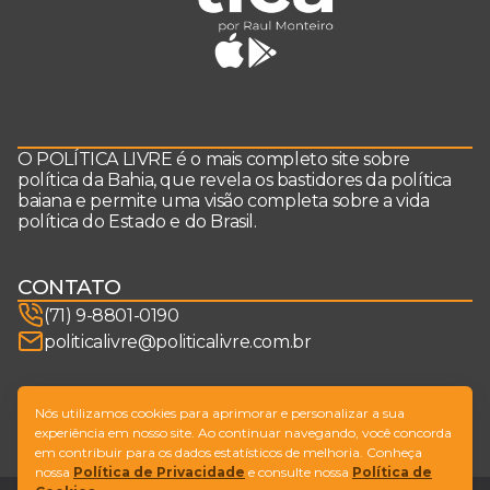
O POLÍTICA LIVRE é o mais completo site sobre
política da Bahia, que revela os bastidores da política
baiana e permite uma visão completa sobre a vida
política do Estado e do Brasil.
CONTATO
(71) 9-8801-0190
politicalivre@politicalivre.com.br
SIGA-NOS
Nós utilizamos cookies para aprimorar e personalizar a sua
experiência em nosso site. Ao continuar navegando, você concorda
em contribuir para os dados estatísticos de melhoria. Conheça
nossa
Política de Privacidade
e consulte nossa
Política de