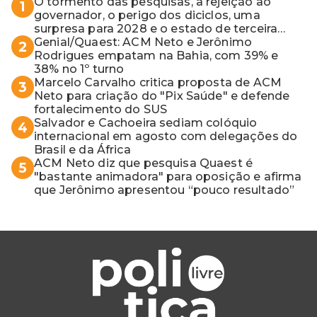
O tormento das pesquisas, a rejeição ao
1
governador, o perigo dos diciclos, uma
surpresa para 2028 e o estado de terceira
guerra mundial
Genial/Quaest: ACM Neto e Jerônimo
2
Rodrigues empatam na Bahia, com 39% e
38% no 1º turno
Marcelo Carvalho critica proposta de ACM
3
Neto para criação do "Pix Saúde" e defende
fortalecimento do SUS
Salvador e Cachoeira sediam colóquio
4
internacional em agosto com delegações do
Brasil e da África
ACM Neto diz que pesquisa Quaest é
5
"bastante animadora" para oposição e afirma
que Jerônimo apresentou “pouco resultado”