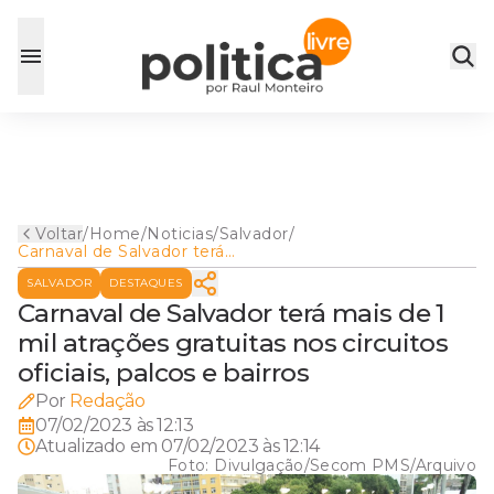
Voltar
/
Home
/
Noticias
/
Salvador
/
Carnaval de Salvador terá
mais de 1 mil atrações
SALVADOR
DESTAQUES
gratuitas nos circuitos
oficiais, palcos e bairros
Carnaval de Salvador terá mais de 1
mil atrações gratuitas nos circuitos
oficiais, palcos e bairros
Por
Redação
07/02/2023 às 12:13
Atualizado em
07/02/2023 às 12:14
Foto:
Divulgação/Secom PMS/Arquivo