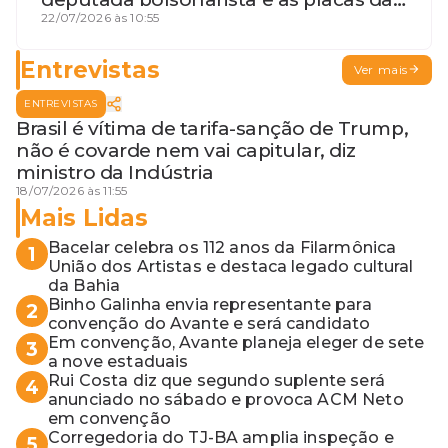
discórdia
22/07/2026 às 10:55
Entrevistas
Ver mais
ENTREVISTAS
Brasil é vítima de tarifa-sanção de Trump,
não é covarde nem vai capitular, diz
ministro da Indústria
18/07/2026 às 11:55
Mais Lidas
Bacelar celebra os 112 anos da Filarmônica
1
União dos Artistas e destaca legado cultural
da Bahia
Binho Galinha envia representante para
2
convenção do Avante e será candidato
Em convenção, Avante planeja eleger de sete
3
a nove estaduais
Rui Costa diz que segundo suplente será
4
anunciado no sábado e provoca ACM Neto
em convenção
Corregedoria do TJ-BA amplia inspeção e
5