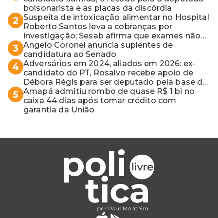
bolsonarista e as placas da discórdia
Suspeita de intoxicação alimentar no Hospital
2
Roberto Santos leva a cobranças por
investigação; Sesab afirma que exames não
apontaram contaminação
Angelo Coronel anuncia suplentes de
3
candidatura ao Senado
Adversários em 2024, aliados em 2026: ex-
4
candidato do PT, Rosalvo recebe apoio de
Débora Régis para ser deputado pela base de
ACM Neto
Amapá admitiu rombo de quase R$ 1 bi no
5
caixa 44 dias após tomar crédito com
garantia da União