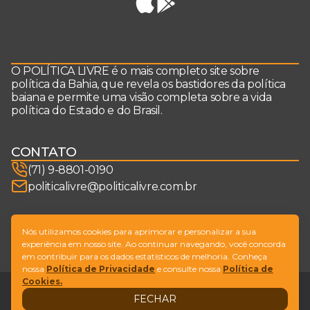
O POLÍTICA LIVRE é o mais completo site sobre
política da Bahia, que revela os bastidores da política
baiana e permite uma visão completa sobre a vida
política do Estado e do Brasil.
CONTATO
(71) 9-8801-0190
politicalivre@politicalivre.com.br
SIGA-NOS
Nós utilizamos cookies para aprimorar e personalizar a sua
experiência em nosso site. Ao continuar navegando, você concorda
em contribuir para os dados estatísticos de melhoria. Conheça
nossa
Política de Privacidade
e consulte nossa
Política de
Cookies.
Legal
Fale conosco
FECHAR
Design by
NVGO