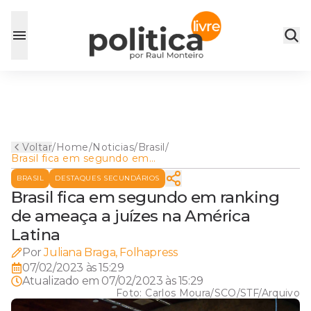
Voltar
/
Home
/
Noticias
/
Brasil
/
Brasil fica em segundo em
ranking de ameaça a juízes
BRASIL
DESTAQUES SECUNDÁRIOS
na América Latina
Brasil fica em segundo em ranking
de ameaça a juízes na América
Latina
Por
Juliana Braga, Folhapress
07/02/2023 às 15:29
Atualizado em
07/02/2023 às 15:29
Foto:
Carlos Moura/SCO/STF/Arquivo