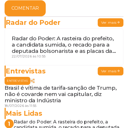
COMENTAR
Radar do Poder
Ver mais
Radar do Poder: A rasteira do prefeito,
a candidata sumida, o recado para a
deputada bolsonarista e as placas da
discórdia
22/07/2026 às 10:55
Entrevistas
Ver mais
ENTREVISTAS
Brasil é vítima de tarifa-sanção de Trump,
não é covarde nem vai capitular, diz
ministro da Indústria
18/07/2026 às 11:55
Mais Lidas
Radar do Poder: A rasteira do prefeito, a
1
candidata sumida, o recado para a deputada