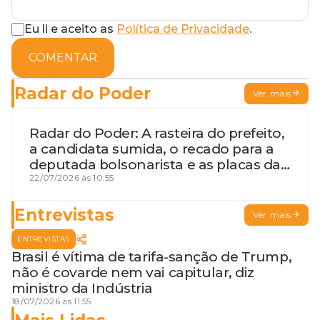
Eu li e aceito as
Política de Privacidade
.
COMENTAR
Radar do Poder
Ver mais
Radar do Poder: A rasteira do prefeito,
a candidata sumida, o recado para a
deputada bolsonarista e as placas da
discórdia
22/07/2026 às 10:55
Entrevistas
Ver mais
ENTREVISTAS
Brasil é vítima de tarifa-sanção de Trump,
não é covarde nem vai capitular, diz
ministro da Indústria
18/07/2026 às 11:55