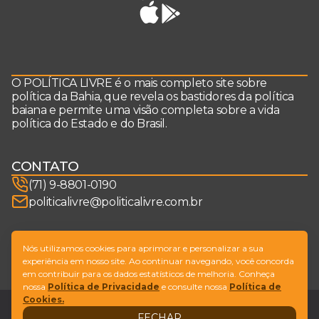
O POLÍTICA LIVRE é o mais completo site sobre
política da Bahia, que revela os bastidores da política
baiana e permite uma visão completa sobre a vida
política do Estado e do Brasil.
CONTATO
(71) 9-8801-0190
politicalivre@politicalivre.com.br
SIGA-NOS
Nós utilizamos cookies para aprimorar e personalizar a sua
experiência em nosso site. Ao continuar navegando, você concorda
em contribuir para os dados estatísticos de melhoria. Conheça
nossa
Política de Privacidade
e consulte nossa
Política de
Cookies.
Legal
Fale conosco
FECHAR