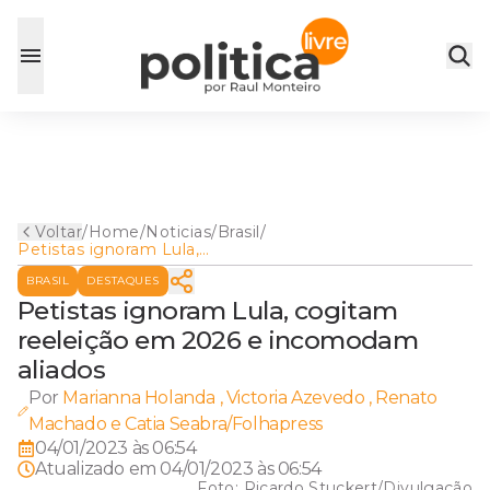
Voltar
/
Home
/
Noticias
/
Brasil
/
Petistas ignoram Lula,
cogitam reeleição em 2026 e
BRASIL
DESTAQUES
incomodam aliados
Petistas ignoram Lula, cogitam
reeleição em 2026 e incomodam
aliados
Por
Marianna Holanda , Victoria Azevedo , Renato
Machado e Catia Seabra/Folhapress
04/01/2023 às 06:54
Atualizado em
04/01/2023 às 06:54
Foto:
Ricardo Stuckert/Divulgação