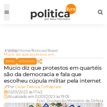
Voltar
/
Home
/
Noticias
/
Brasil
/
Múcio diz que protestos em
quartéis são da democracia e
BRASIL
DESTAQUES
fala que escolheu cúpula
militar pela internet
Múcio diz que protestos em quartéis
são da democracia e fala que
escolheu cúpula militar pela internet
Por
Cézar Feitoza, Folhapress
02/01/2023 às 17:43
Atualizado em
02/01/2023 às 19:05
Foto:
Divulgação/Ministério da Defesa