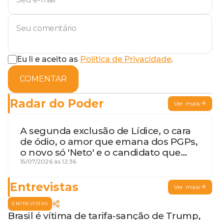
Eu li e aceito as
Política de Privacidade
.
COMENTAR
Radar do Poder
Ver mais
A segunda exclusão de Lídice, o cara
de ódio, o amor que emana dos PGPs,
o novo só 'Neto' e o candidato que
geme
15/07/2026 às 12:36
Entrevistas
Ver mais
ENTREVISTAS
Brasil é vítima de tarifa-sanção de Trump,