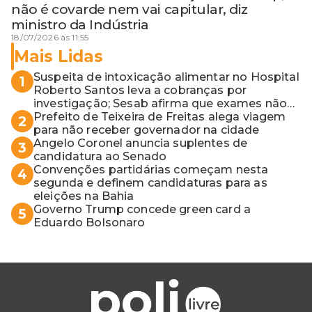
não é covarde nem vai capitular, diz
ministro da Indústria
18/07/2026 às 11:55
Mais Lidas
Suspeita de intoxicação alimentar no Hospital
1
Roberto Santos leva a cobranças por
investigação; Sesab afirma que exames não
apontaram contaminação
Prefeito de Teixeira de Freitas alega viagem
2
para não receber governador na cidade
Angelo Coronel anuncia suplentes de
3
candidatura ao Senado
Convenções partidárias começam nesta
4
segunda e definem candidaturas para as
eleições na Bahia
Governo Trump concede green card a
5
Eduardo Bolsonaro