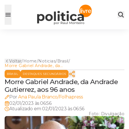
Voltar
/
Home
/
Noticias
/
Brasil
/
Morre Gabriel Andrade, da
Andrade Gutierrez, aos 96
BRASIL
DESTAQUES SECUNDÁRIOS
anos
Morre Gabriel Andrade, da Andrade
Gutierrez, aos 96 anos
Por
Ana Paula Branco/Folhapress
02/01/2023 às 06:56
Atualizado em
02/01/2023 às 06:56
Foto:
Divulgação