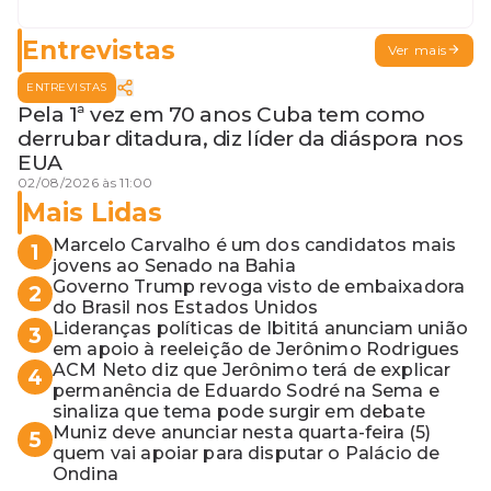
Entrevistas
Ver mais
ENTREVISTAS
Pela 1ª vez em 70 anos Cuba tem como
derrubar ditadura, diz líder da diáspora nos
EUA
02/08/2026 às 11:00
Mais Lidas
Marcelo Carvalho é um dos candidatos mais
1
jovens ao Senado na Bahia
Governo Trump revoga visto de embaixadora
2
do Brasil nos Estados Unidos
Lideranças políticas de Ibititá anunciam união
3
em apoio à reeleição de Jerônimo Rodrigues
ACM Neto diz que Jerônimo terá de explicar
4
permanência de Eduardo Sodré na Sema e
sinaliza que tema pode surgir em debate
Muniz deve anunciar nesta quarta-feira (5)
5
quem vai apoiar para disputar o Palácio de
Ondina