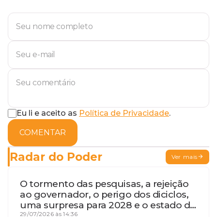
Eu li e aceito as
Política de Privacidade
.
COMENTAR
Radar do Poder
Ver mais
O tormento das pesquisas, a rejeição
ao governador, o perigo dos diciclos,
uma surpresa para 2028 e o estado de
terceira guerra mundial
29/07/2026 às 14:36